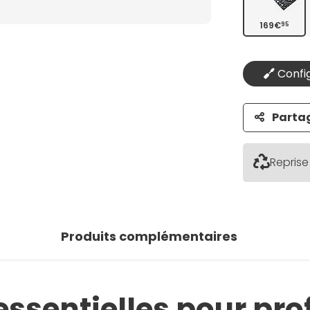
169€
95
Config
Parta
Reprise
Produits complémentaires
essentielles pour prof