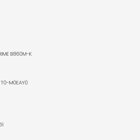
RIME B860M-K
JT0-M0EAY0
51