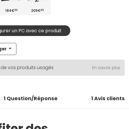
184€
209€
95
95
urer un PC avec ce produit
ger
 de vos produits usagés
En savoir plus
1
Question/Réponse
1
Avis clients
iter des