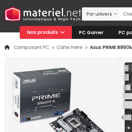
Par univers
Nos produits
PC Gamer
PC po
Composant PC
Carte mère
Asus PRIME B860