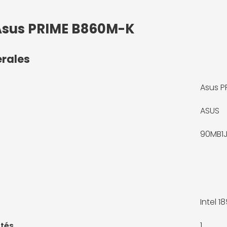
 Asus PRIME B860M-K
érales
Asus P
ASUS
90MB1
Intel 18
1
tés