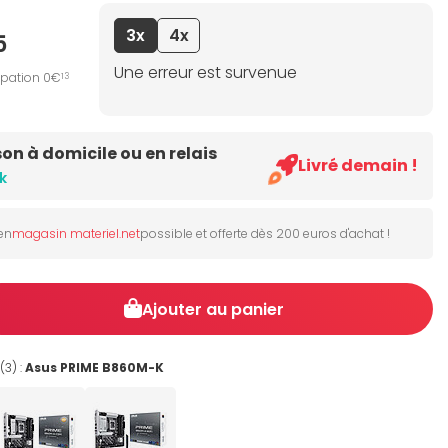
3x
4x
5
Une erreur est survenue
ipation 0€
13
son à domicile ou en relais
Livré demain !
k
 en
magasin materiel.net
possible et offerte dès 200 euros d'achat !
Ajouter au panier
(3) :
Asus PRIME B860M-K