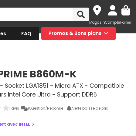
Magasin
Compte
Panier
des
FAQ
Promos & Bons plans
PRIME B860M-K
0 - Socket LGA1851 - Micro ATX - Compatible
s Intel Core Ultra - Support DDR5
1 avis
1
Question/Réponse
Alerte baisse de prix
fert avec INTEL