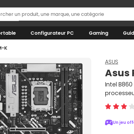
rtable
Configurateur PC
Gaming
Gui
M-K
ASUS
Asus 
Intel B86
processeur
Un jeu of