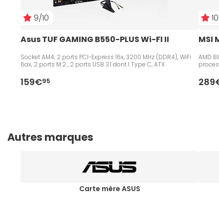
9/10
10
Asus TUF GAMING B550-PLUS Wi-FI II
MSI 
Socket AM4, 2 ports PCI-Express 16x, 3200 MHz (DDR4), WiFi
AMD B8
6ax, 2 ports M.2 , 2 ports USB 3.1 dont 1 Type C, ATX
proces
159€
289
95
Autres marques
Carte mère ASUS