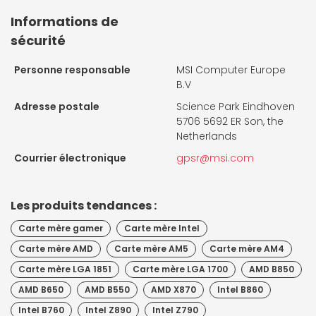
Informations de
sécurité
Personne responsable
MSI Computer Europe
B.V
Adresse postale
Science Park Eindhoven
5706 5692 ER Son, the
Netherlands
Courrier électronique
gpsr@msi.com
Les produits tendances :
Carte mère gamer
Carte mère Intel
Carte mère AMD
Carte mère AM5
Carte mère AM4
Carte mère LGA 1851
Carte mère LGA 1700
AMD B850
AMD B650
AMD B550
AMD X870
Intel B860
Intel B760
Intel Z890
Intel Z790