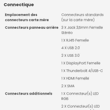
Connectique
Emplacement des
Connecteurs standards
connecteurs carte mère
(sur la carte mère)
Connecteurs panneau arrière
3 X
Jack 3,5mm Femelle
Stéréo
1 X
RJ45 Femelle
4 X
USB 2.0
2 X
USB 3.0
1 X
DisplayPort Femelle
1 X
Thunderbolt 4/USB-C
1 X
HDMI Femelle
2 X
SMA
Connecteurs additionnels
1 X
Connecteur(s) LED
RGB
2 X
Connecteur(s) LED