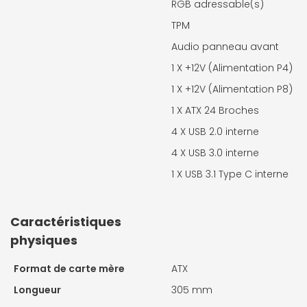
RGB adressable(s)
TPM
Audio panneau avant
1 X
+12V (Alimentation P4)
1 X
+12V (Alimentation P8)
1 X
ATX 24 Broches
4 X
USB 2.0 interne
4 X
USB 3.0 interne
1 X
USB 3.1 Type C interne
Caractéristiques
physiques
Format de carte mère
ATX
Longueur
305 mm