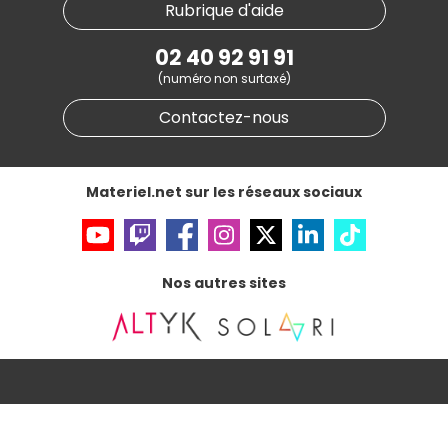
Materiel.net recrute
Rubrique d'aide
Conditions générales de vente
Notre programme d'affiliation
Marketplace
Partenariat & Sponsoring
02 40 92 91 91
Informations légales
(numéro non surtaxé)
Données personnelles
et
cookies
Gérer vos cookies
Contactez-nous
Accessibilité : non conforme
Materiel.net sur les réseaux sociaux
Nos autres sites