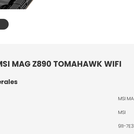
: MSI MAG Z890 TOMAHAWK WIFI
érales
MSI M
MSI
911-7E