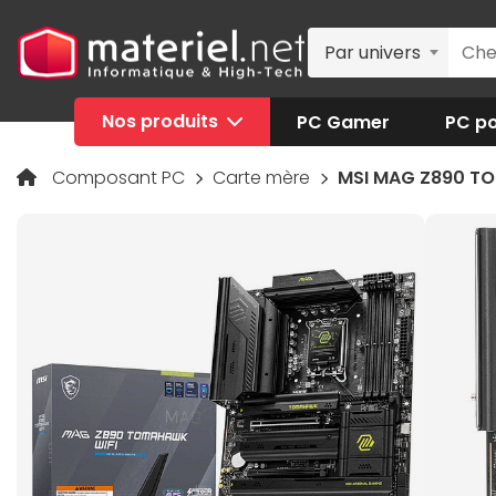
Par univers
Nos produits
PC Gamer
PC po
Composant PC
Carte mère
MSI MAG Z890 T