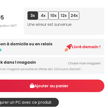
3x
4x
10x
12x
24x
95
Une erreur est survenue
ipation 0€
50
son à domicile ou en relais
Livré demain !
k
ck dans 1 magasin
Choisir mon magasin
on en magasin possible et offerte dès 200 euros d'achat !
Ajouter au panier
urer un PC avec ce produit