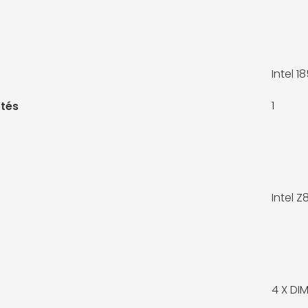
Intel 18
1
tés
Intel Z
4 X
DIM