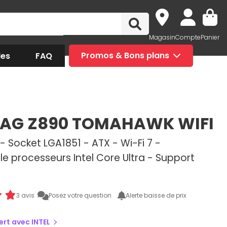
Magasin
Compte
Panier
des
FAQ
Promos & Bons plans
MAG Z890 TOMAHAWK WIFI
 - Socket LGA1851 - ATX - Wi-Fi 7 -
e processeurs Intel Core Ultra - Support
3 avis
Posez votre question
Alerte baisse de prix
fert avec INTEL