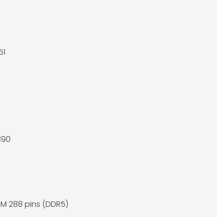
51
890
M 288 pins (DDR5)