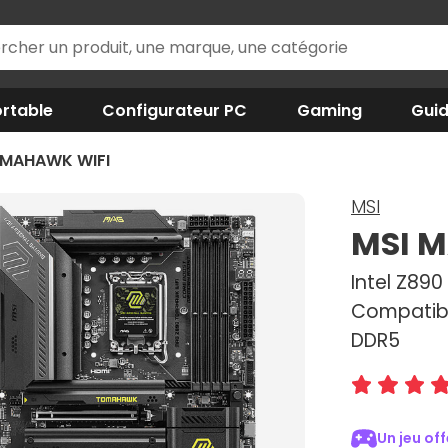
rtable
Configurateur PC
Gaming
Gui
OMAHAWK WIFI
MSI
MSI 
Intel Z890
Compatibl
DDR5
Un jeu of