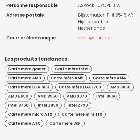
Personne responsable
ASRock EUROPE B.V.
Adresse postale
Bijsterhuizen 11-11 6546 AR
Nijmegen The
Netherlands
Courrier électronique
sales@asrock.nl
Les produits tendances :
Carte mère gamer
Carte mère Intel
Carte mère AMD
Carte mère AM5
Carte mère AM4
Carte mère LGA 1851
Carte mère LGA 1700
AMD B850
AMD B650
AMD B550
AMD X870
Intel B860
Intel B760
Intel Z890
Intel Z790
Carte mère micro ATX
Carte mère mini-ITX
Carte mère ATX
Carte mère WiFi