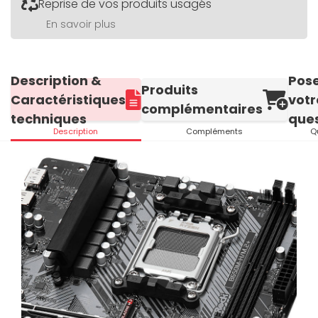
Reprise de vos produits usagés
En savoir plus
Description &
Pos
Produits
Caractéristiques
votr
complémentaires
techniques
ques
Description
Compléments
Q