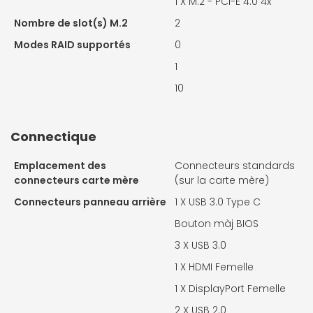
1 X
M.2 - PCI-E 4.0 4x
Nombre de slot(s) M.2
2
Modes RAID supportés
0
1
10
Connectique
Emplacement des
Connecteurs standards
connecteurs carte mère
(sur la carte mère)
Connecteurs panneau arrière
1 X
USB 3.0 Type C
Bouton màj BIOS
3 X
USB 3.0
1 X
HDMI Femelle
1 X
DisplayPort Femelle
2 X
USB 2.0