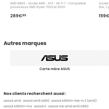
AMD B850 - Socket AM5 - ATX - Wi-Fi 7 - Compatible
Socket
processeurs AMD Ryzen 7000 et 9000
6ax, 2 
289€
159
95
Autres marques
Carte mère ASUS
Nos clients recherchent aussi :
asrock am5
asrock am5 b650
asrock b650m-hdv m.2 (am5)
asrock b650m-hvs
asrock h
asrock mb amd am5 b650