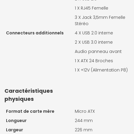
1 X
RJ45 Femelle
3 X
Jack 3,5mm Femelle
Stéréo
Connecteurs additionnels
4 X
USB 2.0 interne
2 X
USB 3.0 interne
Audio panneau avant
1 X
ATX 24 Broches
1 X
+12V (Alimentation P8)
Caractéristiques
physiques
Format de carte mère
Micro ATX
Longueur
244 mm
Largeur
226 mm