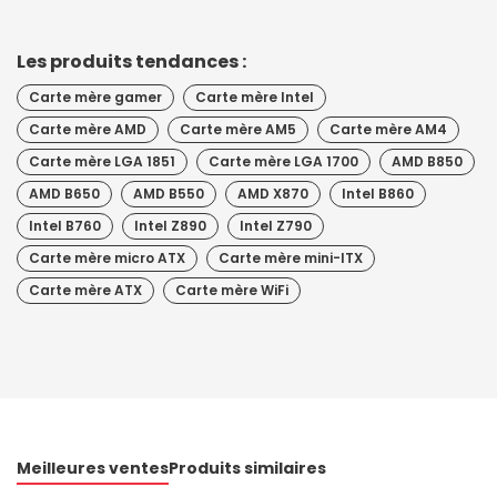
Les produits tendances :
Carte mère gamer
Carte mère Intel
Carte mère AMD
Carte mère AM5
Carte mère AM4
Carte mère LGA 1851
Carte mère LGA 1700
AMD B850
AMD B650
AMD B550
AMD X870
Intel B860
Intel B760
Intel Z890
Intel Z790
Carte mère micro ATX
Carte mère mini-ITX
Carte mère ATX
Carte mère WiFi
Meilleures ventes
Produits similaires