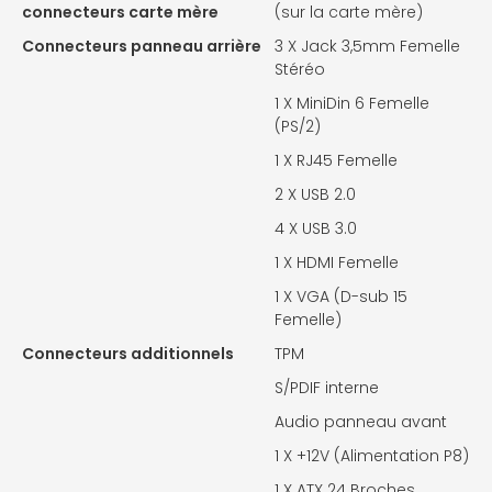
connecteurs carte mère
(sur la carte mère)
Connecteurs panneau arrière
3 X
Jack 3,5mm Femelle
Stéréo
1 X
MiniDin 6 Femelle
(PS/2)
1 X
RJ45 Femelle
2 X
USB 2.0
4 X
USB 3.0
1 X
HDMI Femelle
1 X
VGA (D-sub 15
Femelle)
Connecteurs additionnels
TPM
S/PDIF interne
Audio panneau avant
1 X
+12V (Alimentation P8)
1 X
ATX 24 Broches