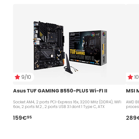
9/10
10
Asus TUF GAMING B550-PLUS Wi-FI II
MSI 
Socket AM4, 2 ports PCI-Express 16x, 3200 MHz (DDR4), WiFi
AMD B8
6ax, 2 ports M.2 , 2 ports USB 3.1 dont 1 Type C, ATX
proces
159€
289
95