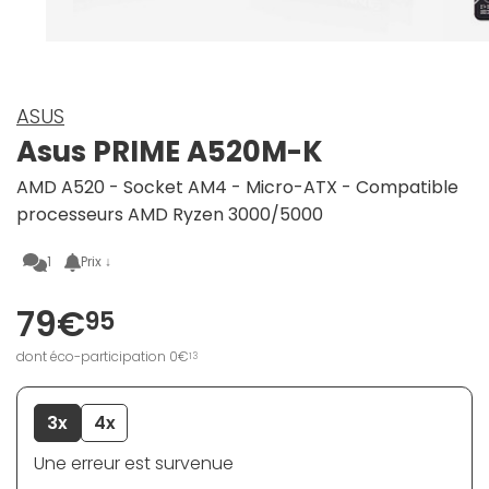
ASUS
Asus PRIME A520M-K
AMD A520 - Socket AM4 - Micro-ATX - Compatible
processeurs AMD Ryzen 3000/5000
1
Prix ↓
79€
95
dont éco-participation 0€
13
3x
4x
Une erreur est survenue