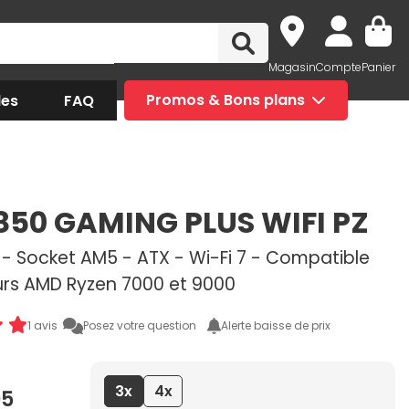
Magasin
Compte
Panier
des
FAQ
Promos & Bons plans
850 GAMING PLUS WIFI PZ
- Socket AM5 - ATX - Wi-Fi 7 - Compatible
rs AMD Ryzen 7000 et 9000
1 avis
Posez votre question
Alerte baisse de prix
3x
4x
95