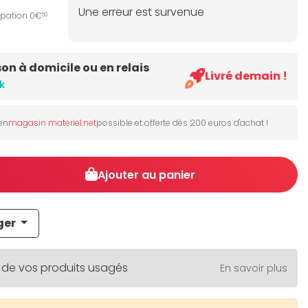
Une erreur est survenue
ipation 0€
50
son à domicile ou en relais
Livré demain !
k
 en
magasin materiel.net
possible et offerte dès 200 euros d'achat !
Ajouter au panier
ger
 de vos produits usagés
En savoir plus