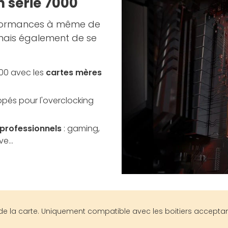
 série 7000
rformances à même de
 mais également de se
00 avec les
cartes mères
ppés pour l'overclocking
 professionnels
: gaming,
e...
e la carte. Uniquement compatible avec les boitiers acceptan