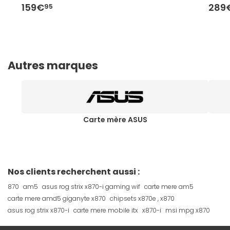
159€
289
95
Autres marques
Carte mère ASUS
Nos clients recherchent aussi :
870
am5
asus rog strix x870-i gaming wif
carte mere am5
carte mere amd5 giganyte x870
chipsets x870e , x870
asus rog strix x870-i
carte mere mobile itx
x870-i
msi mpg x870