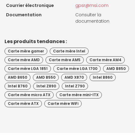
Courrier électronique
gpsr@msi.com
Documentation
Consulter la
documentation
Les produits tendances :
Carte mère gamer
Carte mère Intel
Carte mère AMD
Carte mère AM5
Carte mère AM4
Carte mère LGA 1851
Carte mère LGA 1700
AMD B850
AMD B650
AMD B550
AMD X870
Intel B860
Intel B760
Intel Z890
Intel Z790
Carte mère micro ATX
Carte mère mini-ITX
Carte mère ATX
Carte mère WiFi