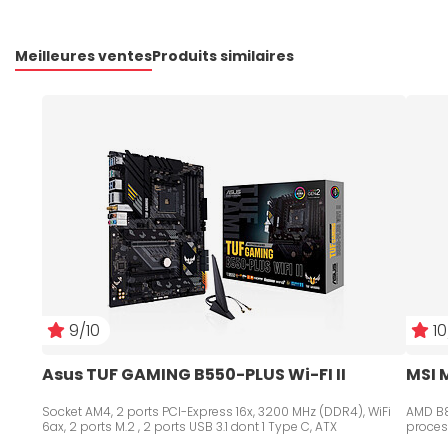
Meilleures ventes
Produits similaires
9/10
10
Asus TUF GAMING B550-PLUS Wi-FI II
MSI 
Socket AM4, 2 ports PCI-Express 16x, 3200 MHz (DDR4), WiFi
AMD B8
6ax, 2 ports M.2 , 2 ports USB 3.1 dont 1 Type C, ATX
proces