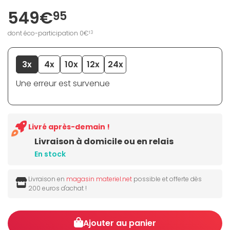
549€
95
dont éco-participation 0€
13
3x
4x
10x
12x
24x
Une erreur est survenue
Livré après-demain !
Livraison à domicile ou en relais
En stock
Livraison en
magasin materiel.net
possible et offerte dès
200 euros d'achat !
Ajouter au panier