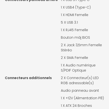
1 X
USB4 (Type-C)
1 X
HDMI Femelle
5 X
USB 3.1
1 X
RJ45 Femelle
Bouton màj BIOS
2 X
Jack 3,5mm Femelle
Stéréo
2 X
SMA Femelle
1 X
Audio numérique
S/PDIF Optique
Connecteurs additionnels
2 X
Connecteur(s) LED
RGB adressable(s)
Audio panneau avant
1 X
+12V (Alimentation P8)
1 X
ATX 24 Broches