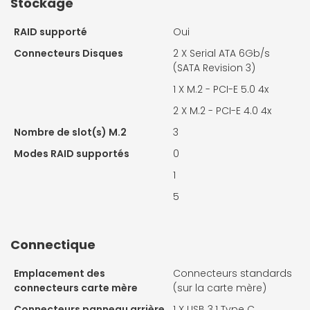
Stockage
RAID supporté
Oui
Connecteurs Disques
2 X
Serial ATA 6Gb/s
(SATA Revision 3)
1 X
M.2 - PCI-E 5.0 4x
2 X
M.2 - PCI-E 4.0 4x
Nombre de slot(s) M.2
3
Modes RAID supportés
0
1
5
Connectique
Emplacement des
Connecteurs standards
connecteurs carte mère
(sur la carte mère)
Connecteurs panneau arrière
1 X
USB 3.1 Type C