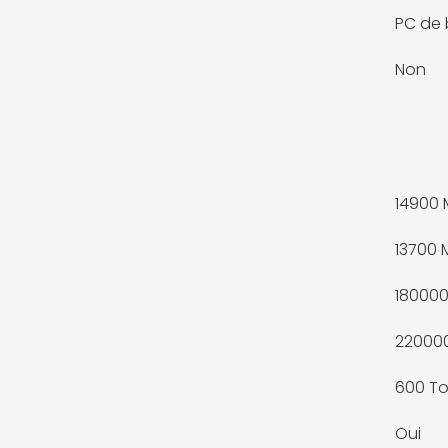
PC de 
Non
14900 
13700 
18000
22000
600 T
Oui