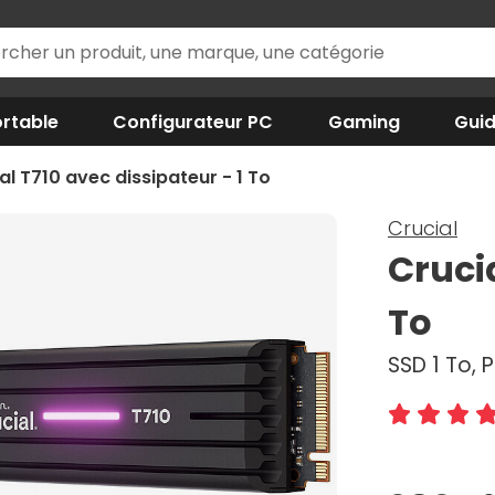
rtable
Configurateur PC
Gaming
Gui
al T710 avec dissipateur - 1 To
Crucial
Crucia
To
SSD 1 To, 