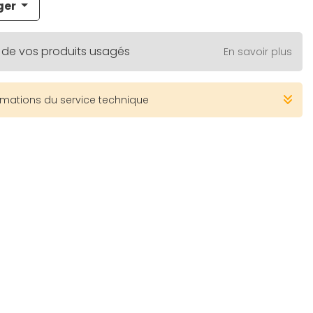
ger
 de vos produits usagés
En savoir plus
rmations du service technique