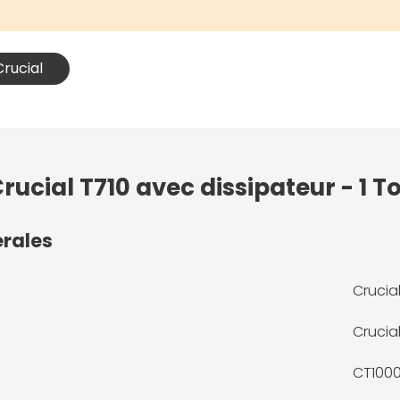
Crucial
rucial T710 avec dissipateur - 1 T
érales
Crucial
Crucia
CT100