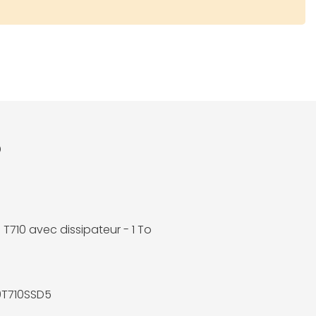
o
 T710 avec dissipateur - 1 To
l
0T710SSD5