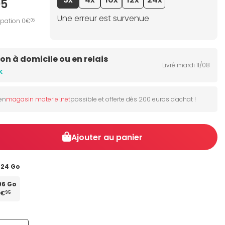
95
Une erreur est survenue
ipation 0€
05
son à domicile ou en relais
Livré mardi 11/08
k
 en
magasin materiel.net
possible et offerte dès 200 euros d'achat !
Ajouter au panier
024 Go
96 Go
9€
95