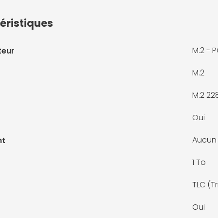
éristiques
M.2 - P
teur
M.2
M.2 22
Oui
Aucun
nt
1 To
TLC (Tr
Oui