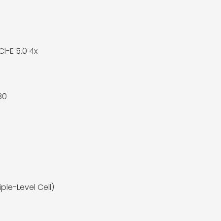
CI-E 5.0 4x
80
iple-Level Cell)