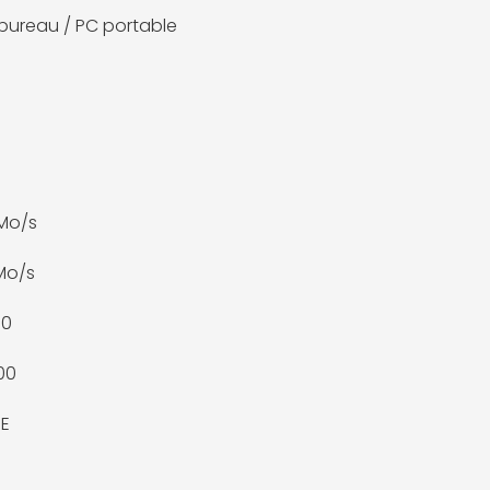
bureau / PC portable
Mo/s
Mo/s
00
00
oE