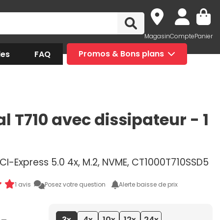
Magasin
Compte
Panier
des
FAQ
Promos & Bons plans
l T710 avec dissipateur - 1
PCI-Express 5.0 4x, M.2, NVME, CT1000T710SSD5
1 avis
Posez votre question
Alerte baisse de prix
3x
4x
10x
12x
24x