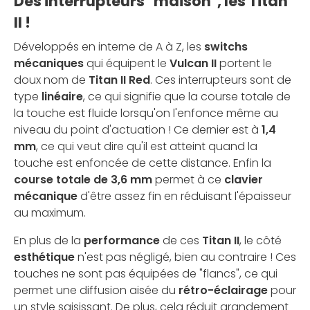
Des interrupteurs "maison", les Titan
II !
Développés en interne de A à Z, les
switchs
mécaniques
qui équipent le
Vulcan II
portent le
doux nom de
Titan II Red
. Ces interrupteurs sont de
type
linéaire
, ce qui signifie que la course totale de
la touche est fluide lorsqu'on l'enfonce même au
niveau du point d'actuation ! Ce dernier est à
1,4
mm
, ce qui veut dire qu'il est atteint quand la
touche est enfoncée de cette distance. Enfin la
course totale de 3,6 mm
permet à ce
clavier
mécanique
d'être assez fin en réduisant l'épaisseur
au maximum.
En plus de la
performance
de ces
Titan II
, le côté
esthétique
n'est pas négligé, bien au contraire ! Ces
touches ne sont pas équipées de "flancs", ce qui
permet une diffusion aisée du
rétro-éclairage
pour
un style saisissant. De plus, cela réduit grandement