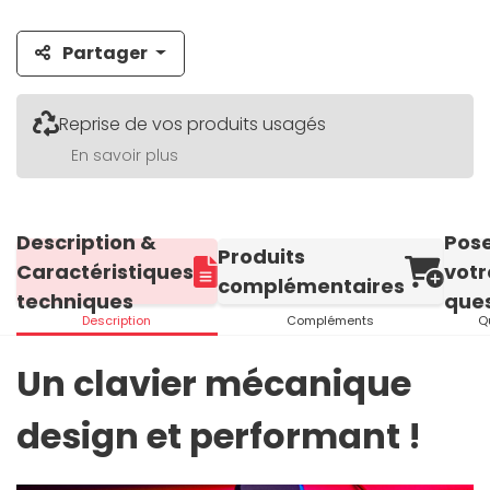
Partager
Reprise de vos produits usagés
En savoir plus
Description &
Pos
Produits
Caractéristiques
votr
complémentaires
techniques
ques
Description
Compléments
Q
Un clavier mécanique
design et performant !