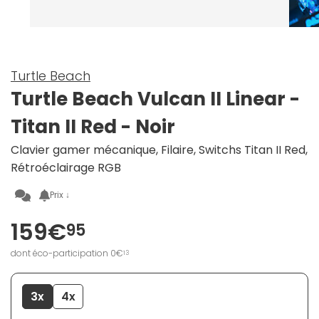
Turtle Beach
Turtle Beach Vulcan II Linear -
Titan II Red - Noir
Clavier gamer mécanique, Filaire, Switchs Titan II Red,
Rétroéclairage RGB
Prix ↓
159€
95
dont éco-participation 0€
13
3x
4x