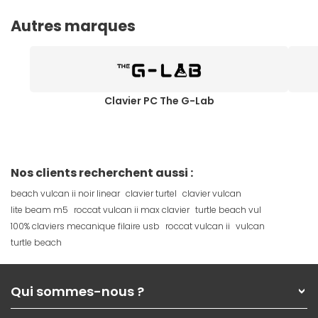
Autres marques
Clavier PC The G-Lab
Nos clients recherchent aussi :
beach vulcan ii noir linear
clavier turtel
clavier vulcan
lite beam m5
roccat vulcan ii max clavier
turtle beach vul
100% claviers mecanique filaire usb
roccat vulcan ii
vulcan
turtle beach
Qui sommes-nous ?