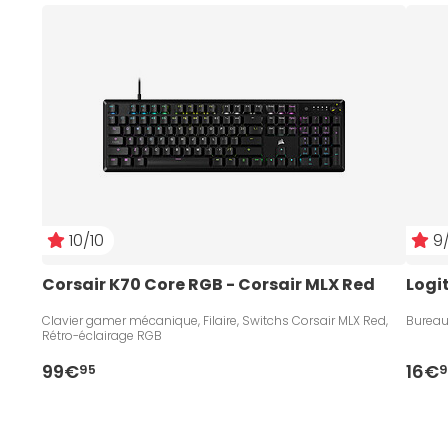
10/10
9/
Corsair K70 Core RGB - Corsair MLX Red
Logi
Clavier gamer mécanique, Filaire, Switchs Corsair MLX Red,
Bureau
Rétro-éclairage RGB
99€
16€
95
9