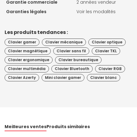
Garantie commerciale
2 années vendeur
Garanties légales
Voir les modalités
Les produits tendances :
Clavier gamer
Clavier mécanique
Clavier optique
Clavier magnétique
Clavier sans fil
Clavier TKL
Clavier ergonomique
Clavier bureautique
Clavier multimédia
Clavier Bluetooth
Clavier RGB
Clavier Azerty
Mini clavier gamer
Clavier blanc
Meilleures ventes
Produits similaires