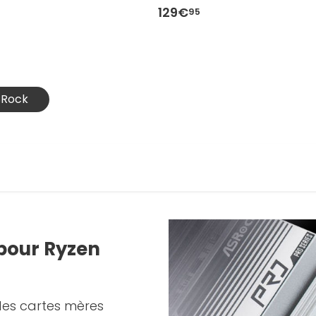
129€
95
SRock
 pour Ryzen
 des cartes mères