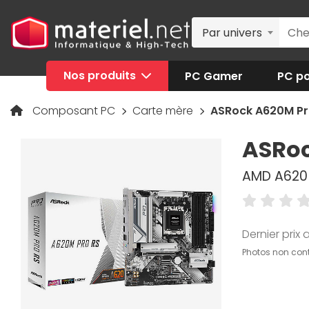
Par univers
Nos produits
PC Gamer
PC po
Composant PC
Carte mère
ASRock A620M Pr
ASRoc
AMD A620 
Dernier prix a
Photos non cont