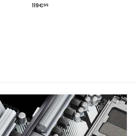
119€
1
95