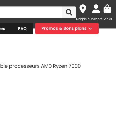
Magasin
Compte
Panier
des
FAQ
Promos & Bons plans
ible processeurs AMD Ryzen 7000