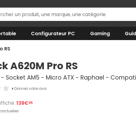
rtable
Configurateur PC
Gaming
Gui
o RS
k A620M Pro RS
- Socket AM5 - Micro ATX - Raphael - Compat
Donnez votre avis
ffiché :
139€
95
ractuelles