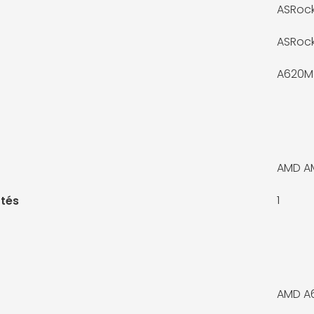
ASRock
ASRoc
A620M
AMD A
1
tés
AMD A