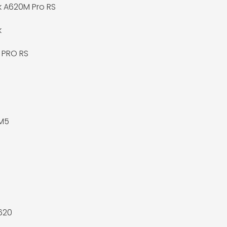
 A620M Pro RS
k
 PRO RS
M5
620