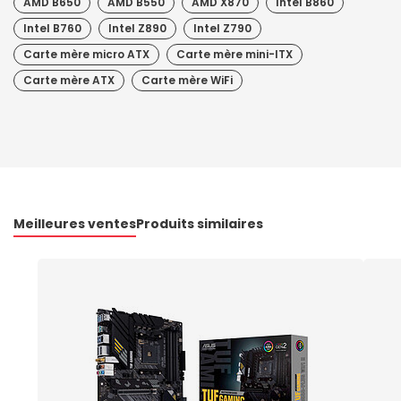
AMD B650
AMD B550
AMD X870
Intel B860
Intel B760
Intel Z890
Intel Z790
Carte mère micro ATX
Carte mère mini-ITX
Carte mère ATX
Carte mère WiFi
Meilleures ventes
Produits similaires