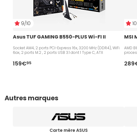
9/10
10
Asus TUF GAMING B550-PLUS Wi-FI II
MSI 
Socket AM4, 2 ports PCI-Express 16x, 3200 MHz (DDR4), WiFi
AMD B8
6ax, 2 ports M.2 , 2 ports USB 3.1 dont 1 Type C, ATX
proces
159€
289
95
Autres marques
Carte mère ASUS