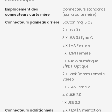
Emplacement des
Connecteurs standards
connecteurs carte mère
(sur la carte mère)
Connecteurs panneau arrière
Bouton màj BIOS
2 X
USB 3.1
3 X
USB 3.1 Type C
2 X
SMA Femelle
1 X
HDMI Femelle
1 X
Audio numérique
S/PDIF Optique
2 X
Jack 3,5mm Femelle
Stéréo
1 X
RJ45 Femelle
4 X
USB 2.0
1 X
USB 3.0
Connecteurs additionnels
2 X
+12V (Alimentation