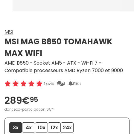
MSI
MSI MAG B850 TOMAHAWK
MAX WIFI
AMD B850 - Socket AM5 - ATX - Wi-Fi 7 -
Compatible processeurs AMD Ryzen 7000 et 9000
1
Prix ↓
1 avis
289€
95
dont éco-participation 0€
50
3x
4x
10x
12x
24x