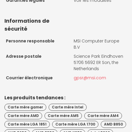
Garanties légales
Voir les modalités
Informations de
sécurité
Personne responsable
MSI Computer Europe
B.V
Adresse postale
Science Park Eindhoven
5706 5692 ER Son, the
Netherlands
Courrier électronique
gpsr@msi.com
Les produits tendances :
Carte mère gamer
Carte mère Intel
Carte mère AMD
Carte mère AM5
Carte mère AM4
Carte mère LGA 1851
Carte mère LGA 1700
AMD B850