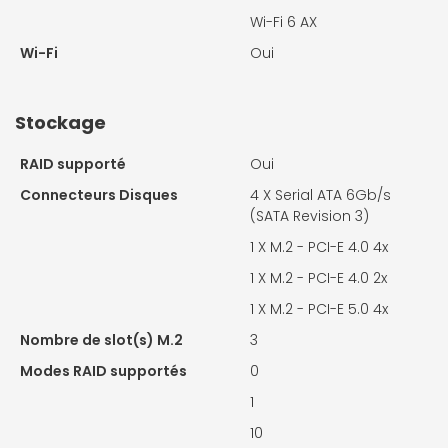
Wi-Fi 6 AX
Wi-Fi
Oui
Stockage
RAID supporté
Oui
Connecteurs Disques
4 X
Serial ATA 6Gb/s
(SATA Revision 3)
1 X
M.2 - PCI-E 4.0 4x
1 X
M.2 - PCI-E 4.0 2x
1 X
M.2 - PCI-E 5.0 4x
Nombre de slot(s) M.2
3
Modes RAID supportés
0
1
10