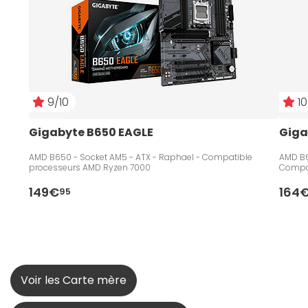
9/10
10
Gigabyte B650 EAGLE
Giga
AMD B650 - Socket AM5 - ATX - Raphael - Compatible
AMD B6
processeurs AMD Ryzen 7000
Compat
149€
164
95
Voir les Carte mère