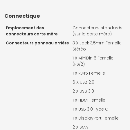
Connectique
Emplacement des
Connecteurs standards
connecteurs carte mère
(sur la carte mère)
Connecteurs panneau arrière
3 X
Jack 3,5mm Femelle
Stéréo
1 X
MiniDin 6 Femelle
(PS/2)
1 X
RJ45 Femelle
6 X
USB 2.0
2 X
USB 3.0
1 X
HDMI Femelle
1 X
USB 3.0 Type C
1 X
DisplayPort Femelle
2 X
SMA