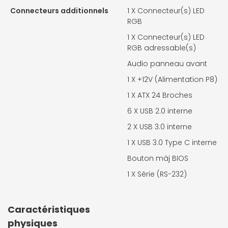
Connecteurs additionnels
1 X
Connecteur(s) LED
RGB
1 X
Connecteur(s) LED
RGB adressable(s)
Audio panneau avant
1 X
+12V (Alimentation P8)
1 X
ATX 24 Broches
6 X
USB 2.0 interne
2 X
USB 3.0 interne
1 X
USB 3.0 Type C interne
Bouton màj BIOS
1 X
Série (RS-232)
Caractéristiques
physiques