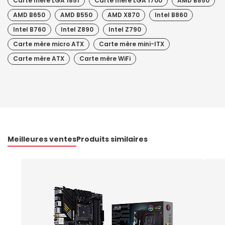
Carte mère LGA 1851
Carte mère LGA 1700
AMD B850
AMD B650
AMD B550
AMD X870
Intel B860
Intel B760
Intel Z890
Intel Z790
Carte mère micro ATX
Carte mère mini-ITX
Carte mère ATX
Carte mère WiFi
Meilleures ventes
Produits similaires