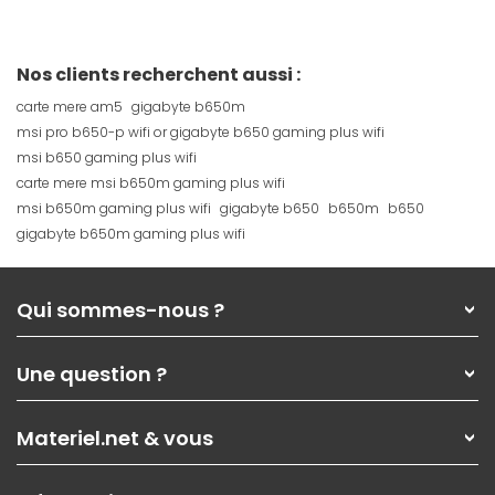
Nos clients recherchent aussi :
carte mere am5
gigabyte b650m
msi pro b650-p wifi or gigabyte b650 gaming plus wifi
msi b650 gaming plus wifi
carte mere msi b650m gaming plus wifi
msi b650m gaming plus wifi
gigabyte b650
b650m
b650
gigabyte b650m gaming plus wifi
Qui sommes-nous ?
Qui sommes-nous ?
Une question ?
Nos services
Les magasins Materiel.net
Rubrique d'aide / FAQ
Nos solutions pour les pros
Materiel.net & vous
Paiement, livraison
Contactez-nous
Garanties
,
Pack Zen
On répare votre PC portable
SAV, demander un retour