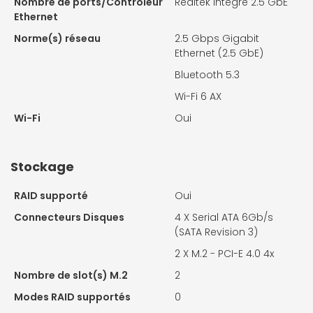
Nombre de ports/Contrôleur
Realtek intégré 2.5 GbE
Ethernet
Norme(s) réseau
2.5 Gbps Gigabit
Ethernet (2.5 GbE)
Bluetooth 5.3
Wi-Fi 6 AX
Wi-Fi
Oui
Stockage
RAID supporté
Oui
Connecteurs Disques
4 X
Serial ATA 6Gb/s
(SATA Revision 3)
2 X
M.2 - PCI-E 4.0 4x
Nombre de slot(s) M.2
2
Modes RAID supportés
0