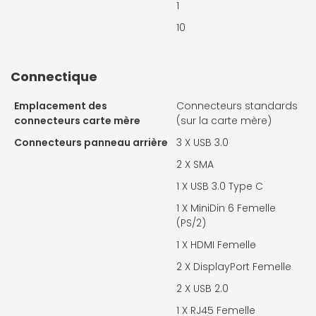
1
10
Connectique
Emplacement des
Connecteurs standards
connecteurs carte mère
(sur la carte mère)
Connecteurs panneau arrière
3 X
USB 3.0
2 X
SMA
1 X
USB 3.0 Type C
1 X
MiniDin 6 Femelle
(PS/2)
1 X
HDMI Femelle
2 X
DisplayPort Femelle
2 X
USB 2.0
1 X
RJ45 Femelle