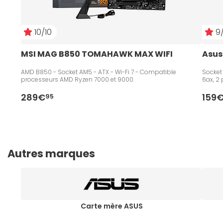
10/10
9/
MSI MAG B850 TOMAHAWK MAX WIFI
Asus
AMD B850 - Socket AM5 - ATX - Wi-Fi 7 - Compatible
Socket
processeurs AMD Ryzen 7000 et 9000
6ax, 2 
289€
159
95
Autres marques
Carte mère ASUS