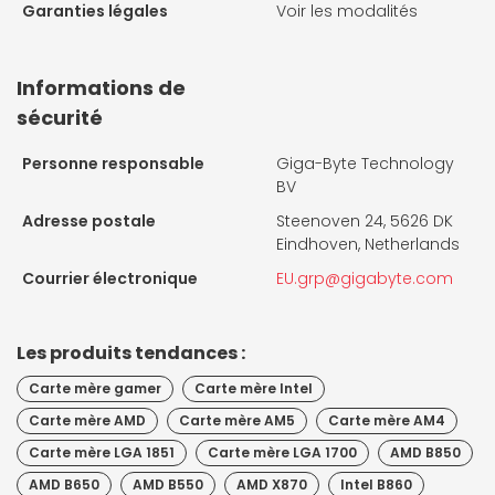
Garanties légales
Voir les modalités
Informations de
sécurité
Personne responsable
Giga-Byte Technology
BV
Adresse postale
Steenoven 24, 5626 DK
Eindhoven, Netherlands
Courrier électronique
EU.grp@gigabyte.com
Les produits tendances :
Carte mère gamer
Carte mère Intel
Carte mère AMD
Carte mère AM5
Carte mère AM4
Carte mère LGA 1851
Carte mère LGA 1700
AMD B850
AMD B650
AMD B550
AMD X870
Intel B860