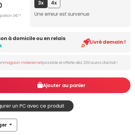
3x
4x
0
Une erreur est survenue
ipation 0€
13
son à domicile ou en relais
Livré demain !
k
 en
magasin materiel.net
possible et offerte dès 200 euros d'achat !
Ajouter au panier
urer un PC avec ce produit
ger