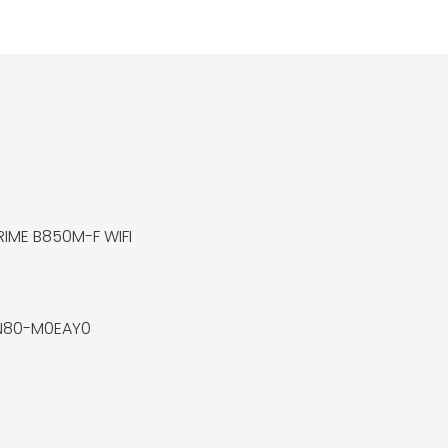
RIME B850M-F WIFI
N80-M0EAY0