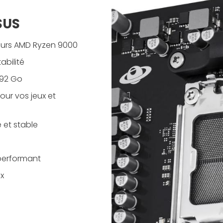
SUS
seurs AMD Ryzen 9000
abilité
192 Go
our vos jeux et
 et stable
performant
ux