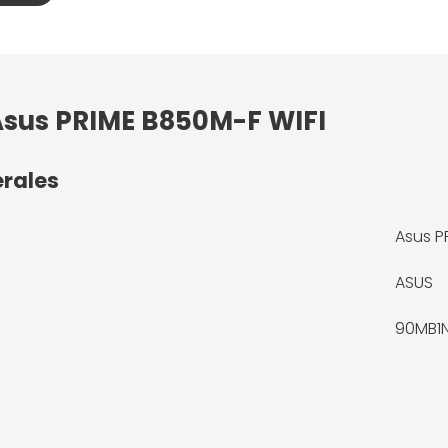
 Asus PRIME B850M-F WIFI
érales
Asus P
ASUS
90MB1