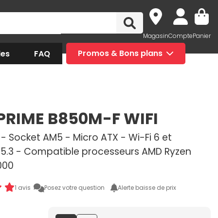
Magasin
Compte
Panier
des
FAQ
Promos & Bons plans
PRIME B850M-F WIFI
- Socket AM5 - Micro ATX - Wi-Fi 6 et
 5.3 - Compatible processeurs AMD Ryzen
000
1 avis
Posez votre question
Alerte baisse de prix