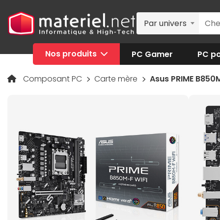
Par univers
Nos produits
PC Gamer
PC po
Composant PC
Carte mère
Asus PRIME B850M