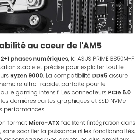
abilité au coeur de l'AM5
2+1 phases numériques
, la ASUS PRIME B850M-F
tation stable et précise pour exploiter tout le
eurs
Ryzen 9000
. La compatibilité
DDR5
assure
moire ultra-rapide, parfaite pour le
n ou le gaming intensif. Les connecteurs
PCIe 5.0
r les dernières cartes graphiques et SSD NVMe
s performances.
son format
Micro-ATX
facilitent l'intégration dans
sans sacrifier la puissance ni les fonctionnalités.
à accompagner vos projets les plus ambitieux.