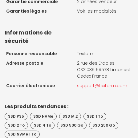
Garantie commerciale
2 années vendeur
Garanties légales
Voir les modalités
Informations de
sécurité
Personne responsable
Textorm
Adresse postale
2 rue des Erables
CS21035 69578 Limonest
Cedex France
Courrier électronique
support@textorm.com
Les produits tendances :
SSD PS5
SSD NVMe
SSD M.2
SSD 1 To
SSD 2 To
SSD 4 To
SSD 500 Go
SSD 250 Go
SSD NVMe 1 To