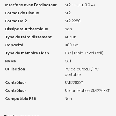
Interface avec l'ordinateur
M.2 - PCI-E 3.0 4x
Format de Disque
M.2
Format M.2
M.2 2280
Dissipateur thermique
Non
Type de refroidissement
Aucun
Capacité
480 Go
Type de mémoire Flash
TLC (Triple-Level Cell)
NVMe
Oui
Utilisation
PC de bureau / PC
portable
Contrôleur
SMI2263XT
Contrôleur
Silicon Motion SMI2263XT
Compatible PS5
Non