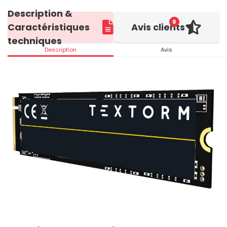
Description &
8
Caractéristiques
Avis clients
techniques
Description
Avis