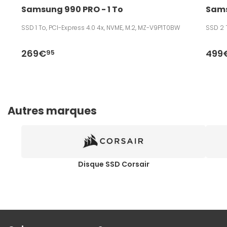
Samsung 990 PRO - 1 To
Sams
SSD 1 To, PCI-Express 4.0 4x, NVME, M.2, MZ-V9P1T0BW
SSD 2 
269€
499
95
Autres marques
Disque SSD Corsair