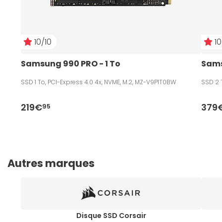
10/10
10
Samsung 990 PRO - 1 To
Sams
SSD 1 To, PCI-Express 4.0 4x, NVME, M.2, MZ-V9P1T0BW
SSD 2 
219€
379
95
Autres marques
Disque SSD Corsair