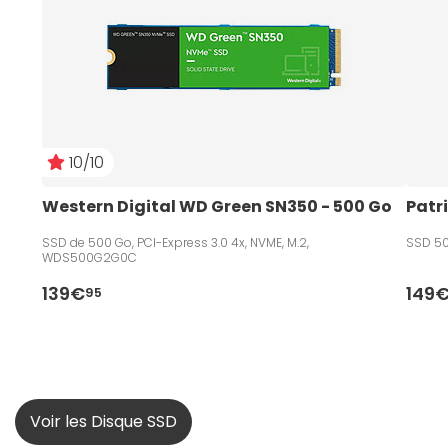
10/10
Western Digital WD Green SN350 - 500 Go
Patri
SSD de 500 Go, PCI-Express 3.0 4x, NVME, M.2,
SSD 50
WDS500G2G0C
139€
149
95
Voir les Disque SSD