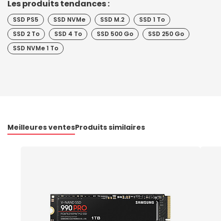
Les produits tendances :
SSD PS5
SSD NVMe
SSD M.2
SSD 1 To
SSD 2 To
SSD 4 To
SSD 500 Go
SSD 250 Go
SSD NVMe 1 To
Meilleures ventes
Produits similaires