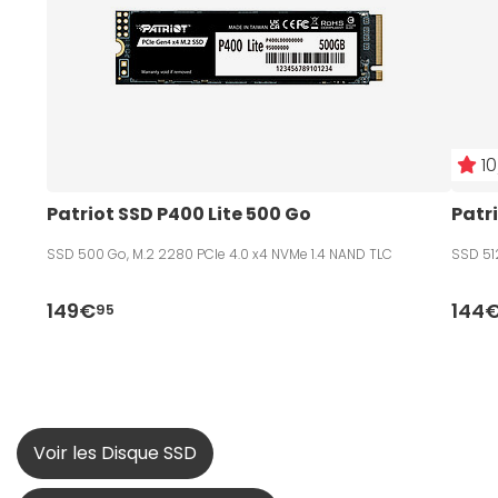
10
Patriot SSD P400 Lite 500 Go 
Patri
SSD 500 Go, M.2 2280 PCIe 4.0 x4 NVMe 1.4 NAND TLC
SSD 51
149€
144
95
Voir les Disque SSD