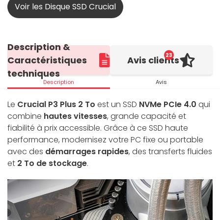
Voir les Disque SSD Crucial
Description &
23
Caractéristiques
Avis clients
techniques
Description
Avis
Le
Crucial P3 Plus 2 To
est un SSD
NVMe PCIe 4.0
qui
combine
hautes vitesses
, grande capacité et
fiabilité à prix accessible. Grâce à ce SSD haute
performance, modernisez votre PC fixe ou portable
avec des
démarrages rapides
, des transferts fluides
et
2 To de stockage
.