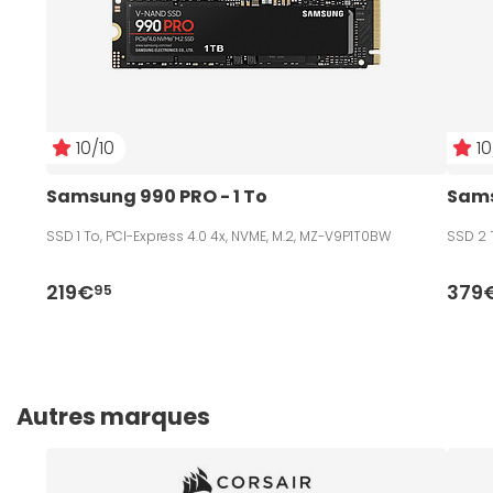
10/10
10
Samsung 990 PRO - 1 To
Sams
SSD 1 To, PCI-Express 4.0 4x, NVME, M.2, MZ-V9P1T0BW
SSD 2 
219€
379
95
Autres marques