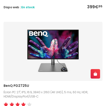
399€
95
Dispo web :
En stock
BenQ PD2725U
Écran PC 27", IPS, 16:9, 3840 x 2160 (4K UHD), 5 ms, 60 Hz, HDR,
HDMI/DisplayPort/USB-C