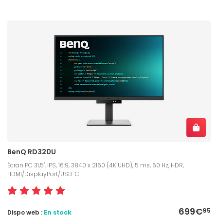
BenQ RD320U
Écran PC 31,5", IPS, 16:9, 3840 x 2160 (4K UHD), 5 ms, 60 Hz, HDR,
HDMI/DisplayPort/USB-C
699€
95
Dispo web :
En stock