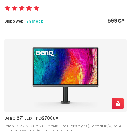
599€
95
Dispo web :
En stock
BenQ 27" LED - PD2706UA
Ecran PC 4K, 3840 x 2160 pixels, 5 ms (gris à gris), Format 16/9, Dalle