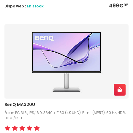
499€
95
Dispo web :
En stock
BenQ MA320U
Écran PC 31.5", IPS, 16:9, 3840 x 2160 (4K UHD), 5 ms (MPRT), 60 Hz, HDR,
HDMI/USB-C