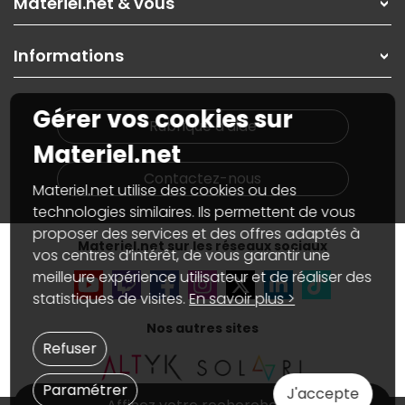
Materiel.net & vous
Paiement, livraison
Contactez-nous
Garanties
,
Pack Zen
On répare votre PC portable
SAV, demander un retour
Informations
On rachète votre carte graphique
Informations
PC sur mesure : Votre RDV personnalisé
Guides d'achats et tutoriels
Plan du site
Notre démarche écologique
Gérer vos cookies sur
Nos marques
Materiel.net recrute
Rubrique d'aide
Conditions générales de vente
Notre programme d'affiliation
Materiel.net
Marketplace
Partenariat & Sponsoring
Informations légales
Contactez-nous
Materiel.net utilise des cookies ou des
Données personnelles
et
cookies
Gérer vos cookies
technologies similaires. Ils permettent de vous
Accessibilité : non conforme
proposer des services et des offres adaptés à
Materiel.net sur les réseaux sociaux
vos centres d’intérêt, de vous garantir une
meilleure expérience utilisateur et de réaliser des
statistiques de visites.
En savoir plus >
Nos autres sites
Refuser
Paramétrer
J'accepte