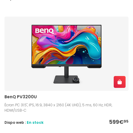
BenQ PV3200U
Écran PC 31.5", IPS, 16:9, 3840 x 2160 (4K UHD), 5 ms, 60 Hz, HDR,
HDMI/USB-C
599€
95
Dispo web :
En stock