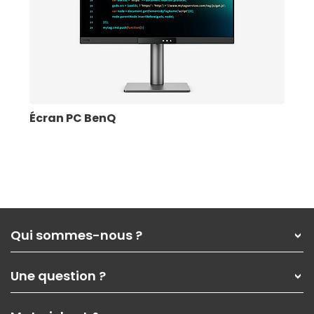
Écran PC BenQ
Qui sommes-nous ?
Qui sommes-nous ?
Une question ?
Nos services
Les magasins Materiel.net
Rubrique d'aide / FAQ
Nos solutions pour les pros