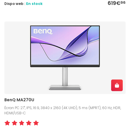
619€
96
Dispo web :
En stock
BenQ MA270U
Écran PC 27", IPS, 16:9, 3840 x 2160 (4K UHD), 5 ms (MPRT), 60 Hz, HDR,
HDMI/USB-C