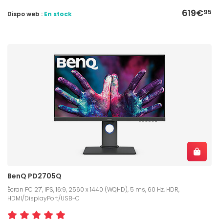
619€
95
Dispo web :
En stock
BenQ PD2705Q
Écran PC 27", IPS, 16:9, 2560 x 1440 (WQHD), 5 ms, 60 Hz, HDR,
HDMI/DisplayPort/USB-C