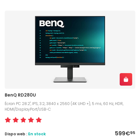
BenQ RD280U
Écran PC 28.2", IPS, 3:2, 3840 x 2560 (4K UHD +), 5 ms, 60 Hz, HDR,
HDMI/DisplayPort/USB-C
599€
95
Dispo web :
En stock