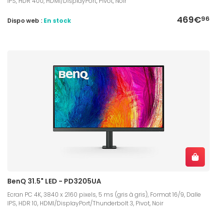
IPS, HDR 400, HDMI/DisplayPort, Pivot, Noir
469€
96
Dispo web :
En stock
BenQ 31.5" LED - PD3205UA
Ecran PC 4K, 3840 x 2160 pixels, 5 ms (gris à gris), Format 16/9, Dalle
IPS, HDR 10, HDMI/DisplayPort/Thunderbolt 3, Pivot, Noir