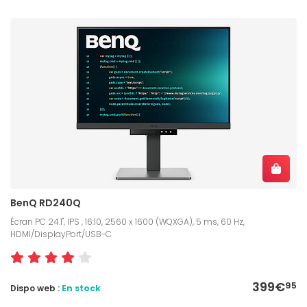
BenQ RD240Q
Écran PC 24.1", IPS , 16:10, 2560 x 1600 (WQXGA), 5 ms, 60 Hz,
HDMI/DisplayPort/USB-C
399€
95
Dispo web :
En stock