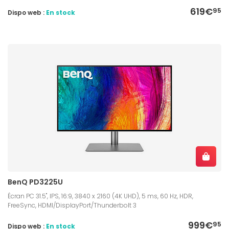
619€
95
Dispo web :
En stock
BenQ PD3225U
Écran PC 31.5", IPS, 16:9, 3840 x 2160 (4K UHD), 5 ms, 60 Hz, HDR,
FreeSync, HDMI/DisplayPort/Thunderbolt 3
999€
95
Dispo web :
En stock