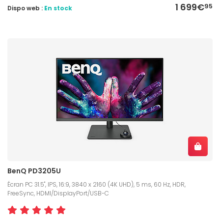
1 699€
95
Dispo web :
En stock
BenQ PD3205U
Écran PC 31.5", IPS, 16:9, 3840 x 2160 (4K UHD), 5 ms, 60 Hz, HDR,
FreeSync, HDMI/DisplayPort/USB-C