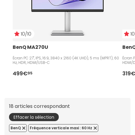
10/10
10
BenQ MA270U
BenQ
Écran PC 27", IPS, 16:9, 3840 x 2160 (4K UHD), 5 ms (MPRT), 60
Écran P
Hz, HDR, HDMI/USB-C
HDMI/D
499€
319
95
18 articles correspondant
Effacer la sélection
BenQ
Fréquence verticale maxi : 60 Hz