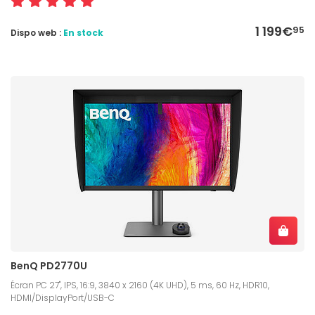
1 199€
95
Dispo web :
En stock
BenQ PD2770U
Écran PC 27", IPS, 16:9, 3840 x 2160 (4K UHD), 5 ms, 60 Hz, HDR10,
HDMI/DisplayPort/USB-C