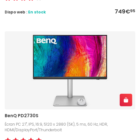
749€
95
Dispo web :
En stock
BenQ PD2730S
Écran PC 27", IPS, 16:9, 5120 x 2880 (5K), 5 ms, 60 Hz, HDR,
HDMI/DisplayPort/Thunderbolt