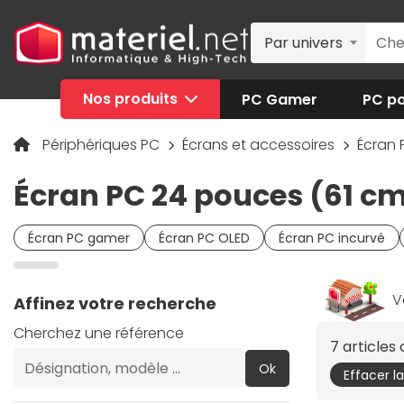
Par univers
Nos produits
PC Gamer
PC po
Périphériques PC
Écrans et accessoires
Écran
Écran PC 24 pouces (61 cm
Écran PC gamer
Écran PC OLED
Écran PC incurvé
V
Affinez votre recherche
Cherchez une référence
7 article
Ok
Effacer l