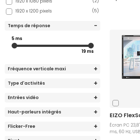
(2)
1920 x 1080 pixels
(5)
1920 x 1200 pixels
Temps de réponse
5 ms
19 ms
Fréquence verticale maxi
Type d'activités
Entrées vidéo
Haut-parleurs intégrés
EIZO FlexS
Écran PC 23,8",
Flicker-Free
ms, 60 Hz, US