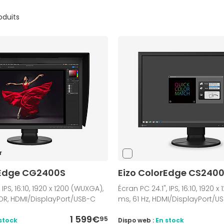
roduits
r
rEdge CG2400S
Eizo ColorEdge CS240
 IPS, 16:10, 1920 x 1200 (WUXGA),
Écran PC 24.1", IPS, 16:10, 1920 x 
 HDR, HDMI/DisplayPort/USB-C
ms, 61 Hz, HDMI/DisplayPort/U
1 599€
95
stock
Dispo web :
En stock