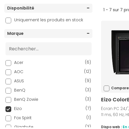
Disponibilité
1 - 7 sur 7 p
Uniquement les produits en stock
Marque
(6)
Acer
(12)
AOC
(9)
ASUS
Compare
(3)
BenQ
Eizo Colo
(3)
BenQ Zowie
(7)
Eizo
Écran PC 24,1",
11 ms, 60 Hz,
(1)
Fox Spirit
(3)
Gigabyte
Dispo web :
En 