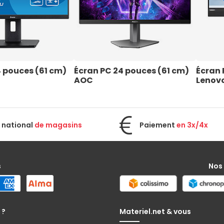
 pouces (61 cm) 
Écran PC 24 pouces (61 cm) 
Écran 
AOC
Lenov
 national
de magasins
Paiement
en 3x/4x
s
Nos
 ?
Materiel.net & vous