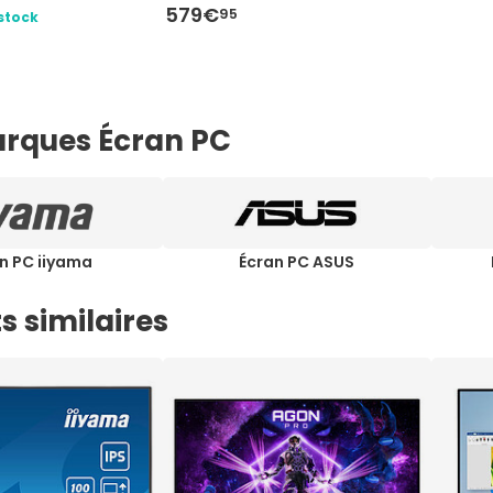
579€
95
stock
rques Écran PC
n PC iiyama
Écran PC ASUS
s similaires