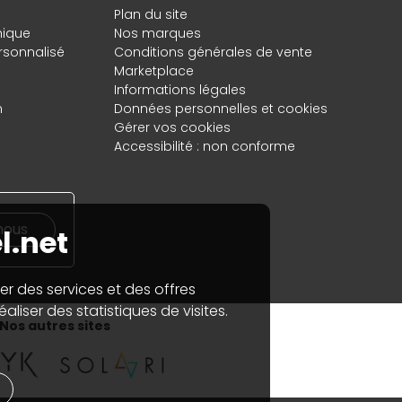
Plan du site
hique
Nos marques
rsonnalisé
Conditions générales de vente
Marketplace
Informations légales
n
Données personnelles
et
cookies
Gérer vos cookies
Accessibilité : non conforme
nous
l.net
er des services et des offres
aliser des statistiques de visites.
Nos autres sites