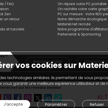
de / FAQ
On répare votre PC portable
raison
On rachète votre carte grap
ck Zen
PC sur mesure : Votre RDV pe
r un retour
Notre démarche écologique
Materiel.net recrute
ts et tutoriels
Notre programme d'affiliatio
Partenariat & Sponsoring
Rubrique d'aide
Contactez-
rer vos cookies sur Materie
 des technologies similaires. Ils permettent de vous propos
 vous garantir une meilleure expérience utilisateur et de ré
eriel.net sur les réseaux sociaux
J'accepte
Paramétrer
Refuser