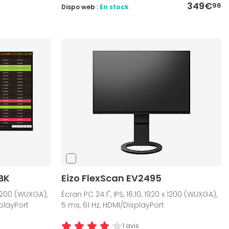
349€
96
Dispo web :
En stock
BK
Eizo FlexScan EV2495
x 1200 (WUXGA),
Écran PC 24.1", IPS, 16:10, 1920 x 1200 (WUXGA),
playPort
5 ms, 61 Hz, HDMI/DisplayPort
1 avis