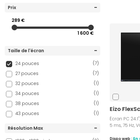
(2)
Prix
HP
(26)
iiyama
289 €
(2)
INOVU
1 600 €
(10)
Lenovo
(7)
LG
Taille de l'écran
(6)
MSI
(7)
24 pouces
(1)
Neovo
(7)
27 pouces
(1)
Philips
(1)
32 pouces
(3)
Samsung
(1)
34 pouces
(5)
ViewSonic
(1)
38 pouces
Eizo FlexS
(1)
43 pouces
Écran PC 24.1",
5 ms, 75 Hz, 
Résolution Max
Dispo web :
En 