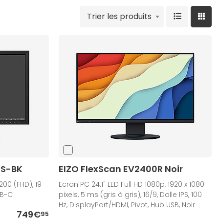
Trier les produits
0S-BK
EIZO FlexScan EV2400R Noir
1200 (FHD), 19
Ecran PC 24.1" LED Full HD 1080p, 1920 x 1080
SB-C
pixels, 5 ms (gris à gris), 16/9, Dalle IPS, 100
Hz, DisplayPort/HDMI, Pivot, Hub USB, Noir
749€
95