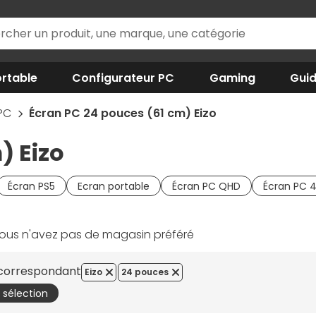
rtable
Configurateur PC
Gaming
Gui
 PC
Écran PC 24 pouces (61 cm) Eizo
) Eizo
Écran PS5
Ecran portable
Écran PC QHD
Écran PC 
ous n'avez pas de magasin préféré
s correspondant
Eizo
24 pouces
a sélection