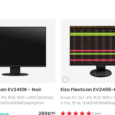
can EV2410R - Noir
Eizo FlexScan EV2456-
 IPS, 16:10, 1920 x 1200 (WUXGA),
Écran PC 24.1", IPS, 16:10, 1920 
VGA/DVI/HDMI/DisplayPort
5 ms, 75 Hz, VGA/DVI/HDMI/Dis
289€
95
2 avis
stock