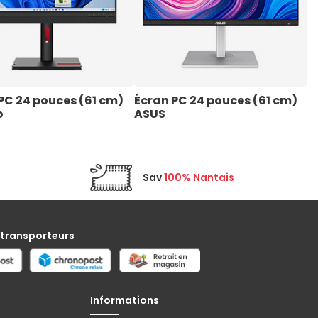
PC 24 pouces (61 cm) 
Écran PC 24 pouces (61 cm) 
É
o
ASUS
L
Sav
100% Nantais
 transporteurs
Informations