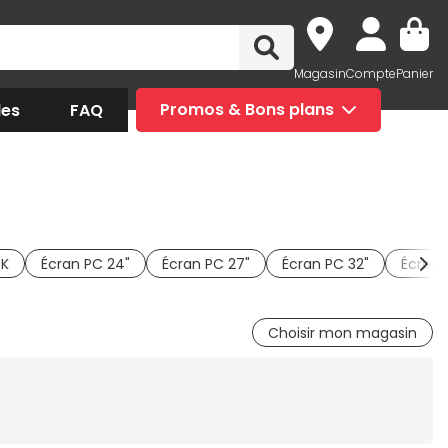
Magasin
Compte
Panier
des
FAQ
Promos & Bons plans
4K
Écran PC 24"
Écran PC 27"
Écran PC 32"
Écran 
Choisir mon magasin