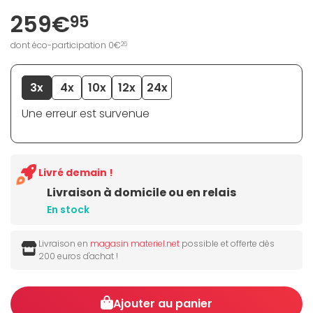
259€
95
dont éco-participation 0€
26
3x
4x
10x
12x
24x
Une erreur est survenue
Livré demain !
Livraison à domicile ou en relais
En stock
Livraison en
magasin materiel.net
possible et offerte dès
200 euros d'achat !
Ajouter au panier