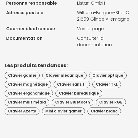
Personne responsable
Listan GmbH
Adresse postale
Wilhelm-Bergner-Str. 11C
21509 Glinde Allemagne
Courrier électronique
Voir la page
Documentation
Consulter la
documentation
Les produits tendances :
Clavier gamer
Clavier mécanique
Clavier optique
Clavier magnétique
Clavier sans fil
Clavier TKL
Clavier ergonomique
Clavier bureautique
Clavier multimédia
Clavier Bluetooth
Clavier RGB
Clavier Azerty
Mini clavier gamer
Clavier blanc