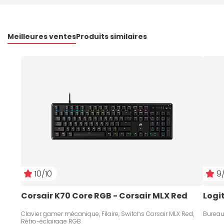
Meilleures ventes
Produits similaires
10/10
9/
Corsair K70 Core RGB - Corsair MLX Red
Logi
Clavier gamer mécanique, Filaire, Switchs Corsair MLX Red,
Bureau
Rétro-éclairage RGB