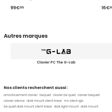
99€
16€
95
9
Autres marques
Clavier PC The G-Lab
Nos clients recherchent aussi :
amortissement clavier
bequiet
clavier be quiet
clavier bequiet
clavier silence
dark mount silent linear
mx silent rgb
be quiet dark mount silent linear
dark light mount
dark mount