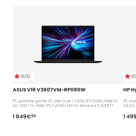
9/10
10
ASUS V16 V3607VM-RP080W
HP H
PC portable gamer 16", Intel Core 7 240H, RTX 5060, RAM 32
PC port
Go, SSD 1 To, dalle IPS Full HD+ 144 Hz, Windows 11, AZERTY
24 Go, 
1 649€
1 49
95