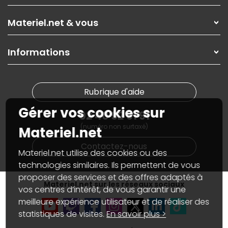
Les magasins Materiel.net
Rubrique d'aide / FAQ
Nos solutions pour les pros
Materiel.net & vous
Paiement, livraison
Contactez-nous
Garanties
,
Pack Zen
On répare votre PC portable
SAV, demander un retour
Informations
On rachète votre carte graphique
Informations
PC sur mesure : Votre RDV personnalisé
Guides d'achats et tutoriels
Plan du site
Notre démarche écologique
Nos marques
Materiel.net recrute
Rubrique d'aide
Conditions générales de vente
Notre programme d'affiliation
Marketplace
Gérer vos cookies sur
Partenariat & Sponsoring
02 40 92 91 91
Informations légales
(numéro non surtaxé)
Données personnelles
et
cookies
Materiel.net
Gérer vos cookies
Contactez-nous
Accessibilité : non conforme
Materiel.net utilise des cookies ou des
technologies similaires. Ils permettent de vous
proposer des services et des offres adaptés à
Materiel.net sur les réseaux sociaux
vos centres d’intérêt, de vous garantir une
meilleure expérience utilisateur et de réaliser des
statistiques de visites.
En savoir plus >