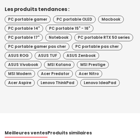
Les produits tendances :
PC portable gamer
PC portable OLED
Macbook
PC portable 14"
PC portable 15" - 16"
PC portable 17"
Notebook
PC portable RTX 50 series
PC portable gamer pas cher
PC portable pas cher
ASUS ROG
ASUS TUF
ASUS Zenbook
ASUS Vivobook
MSI Katana
MSI Prestige
MSI Modern
Acer Predator
Acer Nitro
Acer Aspire
Lenovo ThinkPad
Lenovo IdeaPad
Meilleures ventes
Produits similaires