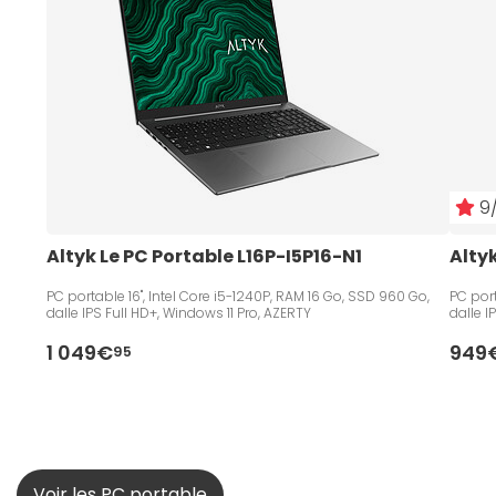
9/
Altyk Le PC Portable L16P-I5P16-N1
Altyk
PC portable 16", Intel Core i5-1240P, RAM 16 Go, SSD 960 Go,
PC port
dalle IPS Full HD+, Windows 11 Pro, AZERTY
dalle I
1 049€
949
95
Voir les PC portable