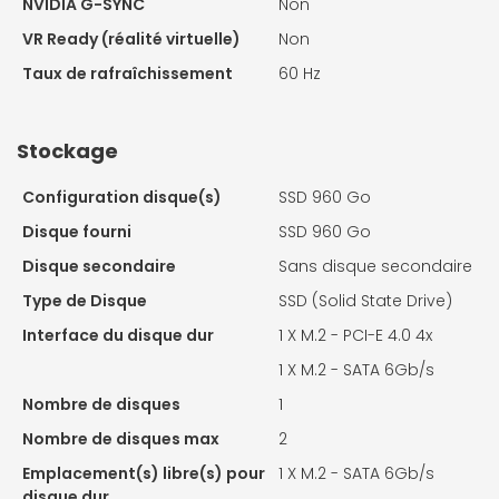
NVIDIA G-SYNC
Non
VR Ready (réalité virtuelle)
Non
Taux de rafraîchissement
60 Hz
Stockage
Configuration disque(s)
SSD 960 Go
Disque fourni
SSD 960 Go
Disque secondaire
Sans disque secondaire
Type de Disque
SSD (Solid State Drive)
Interface du disque dur
1 X
M.2 - PCI-E 4.0 4x
1 X
M.2 - SATA 6Gb/s
Nombre de disques
1
Nombre de disques max
2
Emplacement(s) libre(s) pour
1 X
M.2 - SATA 6Gb/s
disque dur