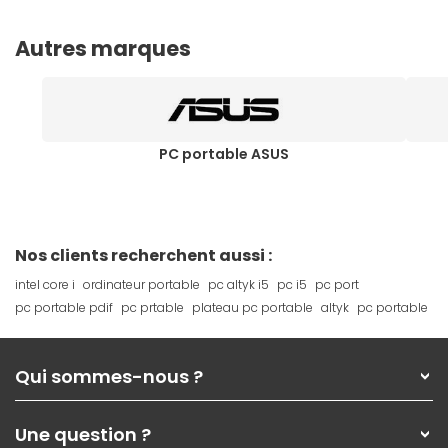
Autres marques
PC portable ASUS
Nos clients recherchent aussi :
intel core i
ordinateur portable
pc altyk i5
pc i5
pc port
pc portable pdif
pc prtable
plateau pc portable
altyk
pc portable
Qui sommes-nous ?
Qui sommes-nous ?
Une question ?
Nos services