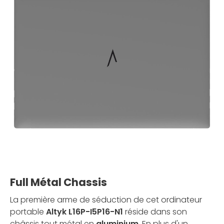
Full Métal Chassis
La première arme de séduction de cet ordinateur
portable
Altyk L16P-I5P16-N1
réside dans son
châssis tout métal en
aluminium
. En plus d'un