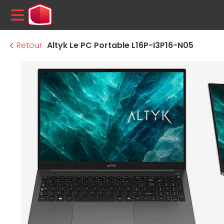
MENU
Retour
Altyk Le PC Portable L16P-I3P16-N05