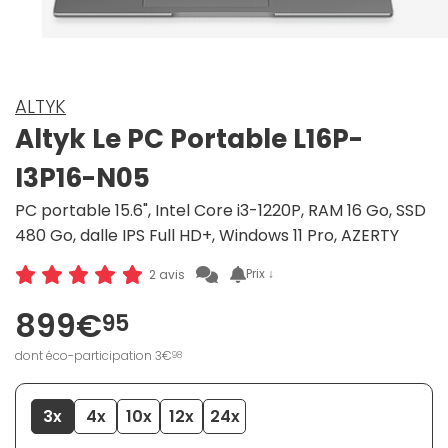
ALTYK
Altyk Le PC Portable L16P-
I3P16-N05
PC portable 15.6", Intel Core i3-1220P, RAM 16 Go, SSD
480 Go, dalle IPS Full HD+, Windows 11 Pro, AZERTY
Prix ↓
2 avis
899€
95
dont éco-participation 3€
98
3x
4x
10x
12x
24x