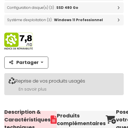
Configuration disque(s) (3) :
SSD 480 Go
Système d'exploitation (3) :
Windows 11 Professionnel
Partager
Reprise de vos produits usagés
En savoir plus
Description &
Pos
Produits
Caractéristiques
votr
complémentaires
techniques
ques