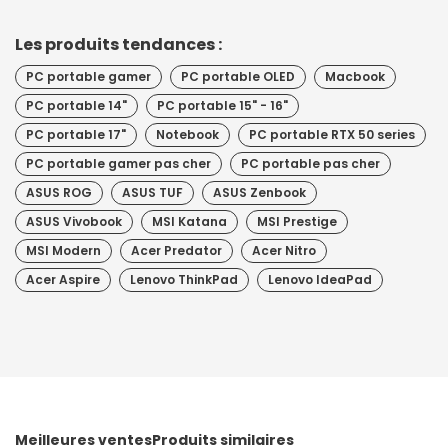
Les produits tendances :
PC portable gamer
PC portable OLED
Macbook
PC portable 14"
PC portable 15" - 16"
PC portable 17"
Notebook
PC portable RTX 50 series
PC portable gamer pas cher
PC portable pas cher
ASUS ROG
ASUS TUF
ASUS Zenbook
ASUS Vivobook
MSI Katana
MSI Prestige
MSI Modern
Acer Predator
Acer Nitro
Acer Aspire
Lenovo ThinkPad
Lenovo IdeaPad
Meilleures ventes
Produits similaires