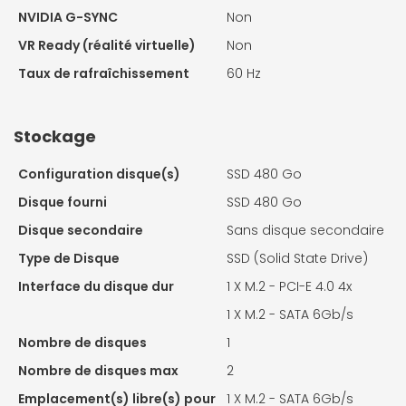
NVIDIA G-SYNC
Non
VR Ready (réalité virtuelle)
Non
Taux de rafraîchissement
60 Hz
Stockage
Configuration disque(s)
SSD 480 Go
Disque fourni
SSD 480 Go
Disque secondaire
Sans disque secondaire
Type de Disque
SSD (Solid State Drive)
Interface du disque dur
1 X
M.2 - PCI-E 4.0 4x
1 X
M.2 - SATA 6Gb/s
Nombre de disques
1
Nombre de disques max
2
Emplacement(s) libre(s) pour
1 X
M.2 - SATA 6Gb/s