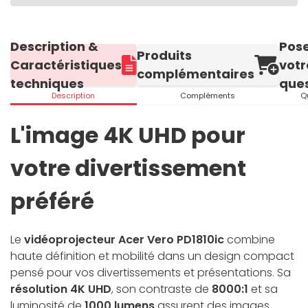
Description &
Pos
Produits
Caractéristiques
votr
complémentaires
techniques
ques
Description
Compléments
Q
L'image 4K UHD pour
votre divertissement
préféré
Le
vidéoprojecteur Acer Vero PD1810ic
combine
haute définition et mobilité dans un design compact
pensé pour vos divertissements et présentations. Sa
résolution 4K UHD
, son contraste de
8000:1
et sa
luminosité de
1000 lumens
assurent des images