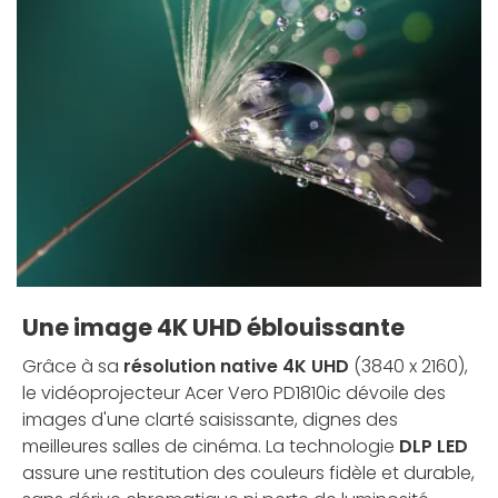
Une image 4K UHD éblouissante
Grâce à sa
résolution native 4K UHD
(3840 x 2160),
le vidéoprojecteur Acer Vero PD1810ic dévoile des
images d'une clarté saisissante, dignes des
meilleures salles de cinéma. La technologie
DLP LED
assure une restitution des couleurs fidèle et durable,