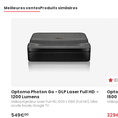
Meilleures ventes
Produits similaires
10
Optoma Photon Go - DLP Laser Full HD  - 
Optom
1200 Lumens 
1500
Vidéoprojecteur Laser Full HD, 1920 x 1080 (Full HD), Ultra
Vidéopr
courte focale, Google TV
549€
329
00