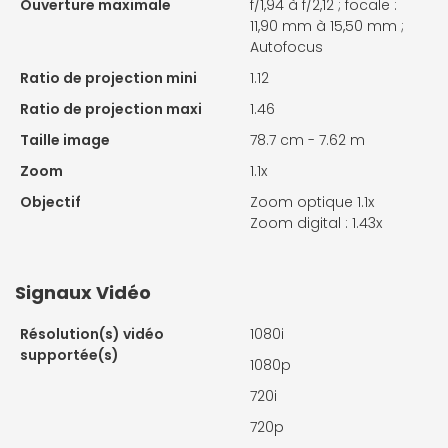
Ouverture maximale
f/1,94 à f/2,12 ; focale :
11,90 mm à 15,50 mm ;
Autofocus
Ratio de projection mini
1.12
Ratio de projection maxi
1.46
Taille image
78.7 cm - 7.62 m
Zoom
1.1x
Objectif
Zoom optique 1.1x
Zoom digital : 1.43x
Signaux Vidéo
Résolution(s) vidéo
1080i
supportée(s)
1080p
720i
720p