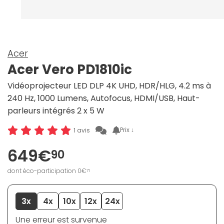
Acer
Acer Vero PD1810ic
Vidéoprojecteur LED DLP 4K UHD, HDR/HLG, 4.2 ms à
240 Hz, 1000 Lumens, Autofocus, HDMI/USB, Haut-
parleurs intégrés 2 x 5 W
Prix ↓
1 avis
649€
90
dont éco-participation 0€
71
3x
4x
10x
12x
24x
Une erreur est survenue