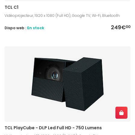
TCL C1
Vidéoprojecteur, 1920 x 1080 (Full HD), Google TV, Wi-Fi, Bluetooth
249€
00
Dispo web :
En stock
TCL PlayCube - DLP Led Full HD - 750 Lumens