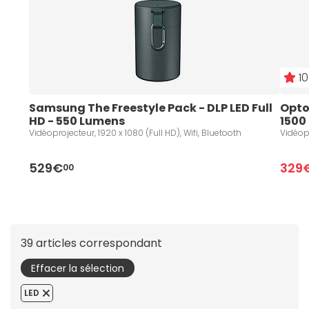
10
Samsung The Freestyle Pack - DLP LED Full 
Optom
HD - 550 Lumens
1500
Vidéoprojecteur, 1920 x 1080 (Full HD), Wifi, Bluetooth
Vidéopr
529€
329
00
39 articles correspondant
Effacer la sélection
LED