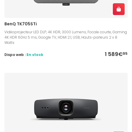
BenQ TK705STi
Vidéoprojecteur LED DLP, 4K HDR, 3000 Lumens, Focale courte, Gaming
4K HDR 60Hz 5 ms, Google TV, HDMI 2.1, USB, Hauts-parleurs 2 x 8
Watts
1 589€
95
Dispo web :
En stock