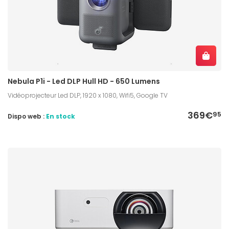
Nebula P1i - Led DLP Hull HD - 650 Lumens
Vidéoprojecteur Led DLP, 1920 x 1080, Wifi5, Google TV
369€
95
Dispo web :
En stock