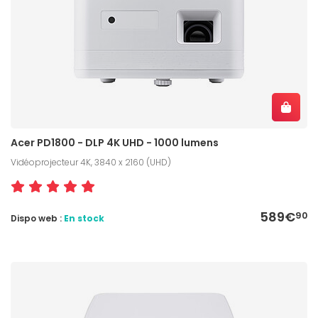
Acer PD1800 - DLP 4K UHD - 1000 lumens
Vidéoprojecteur 4K, 3840 x 2160 (UHD)
589€
90
Dispo web :
En stock