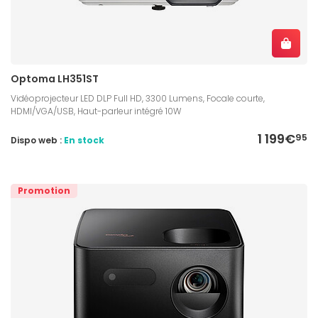
Optoma LH351ST
Vidéoprojecteur LED DLP Full HD, 3300 Lumens, Focale courte,
HDMI/VGA/USB, Haut-parleur intégré 10W
1 199€
95
Dispo web :
En stock
Promotion