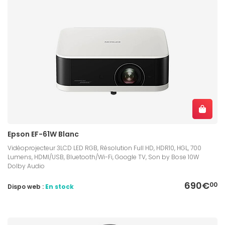
Epson EF-61W Blanc
Vidéoprojecteur 3LCD LED RGB, Résolution Full HD, HDR10, HGL, 700
Lumens, HDMI/USB, Bluetooth/Wi-Fi, Google TV, Son by Bose 10W
Dolby Audio
690€
00
Dispo web :
En stock