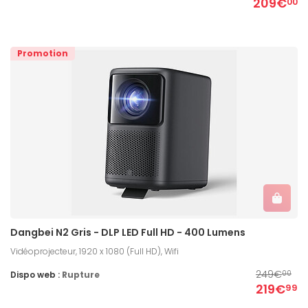
209€
00
Promotion
Dangbei N2 Gris - DLP LED Full HD - 400 Lumens
Vidéoprojecteur, 1920 x 1080 (Full HD), Wifi
249€
Dispo web :
Rupture
00
219€
99