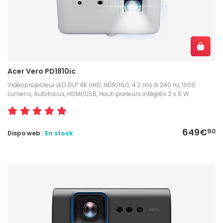
Acer Vero PD1810ic
Vidéoprojecteur LED DLP 4K UHD, HDR/HLG, 4.2 ms à 240 Hz, 1000
Lumens, Autofocus, HDMI/USB, Haut-parleurs intégrés 2 x 5 W
649€
90
Dispo web :
En stock