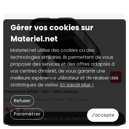
Gérer vos cookies sur
Materiel.net
Materiel.net utilise des cookies ou des
technologies similaires. Ils permettent de vous
proposer des services et des offres adaptés à
vos centres d’intérêt, de vous garantir une
meilleure expérience utilisateur et de réaliser des
statistiques de visites.
En savoir plus >
ViewSonic M1XB - LED - 360 Lumens
Vidéoprojecteur portable, 854x480 , Wifi, Support
Refuser
Paramétrer
J'accepte
Affinez votre recherche
279€
90
Dispo web :
En stock