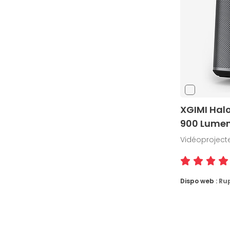
XGIMI Halo
900 Lume
Vidéoprojecteu
Dispo web :
Ru