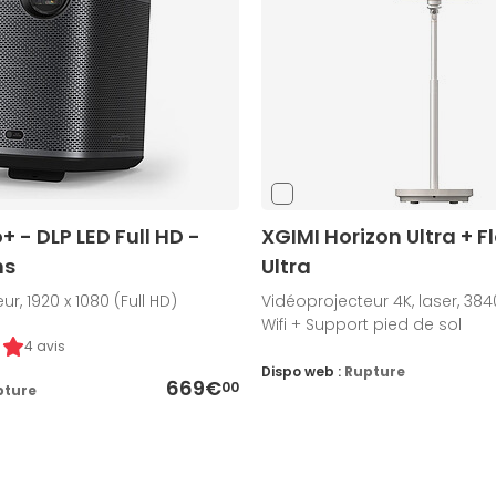
+ - DLP LED Full HD -
XGIMI Horizon Ultra + F
ns
Ultra
r, 1920 x 1080 (Full HD)
Vidéoprojecteur 4K, laser, 3840
Wifi + Support pied de sol
4 avis
Dispo web :
Rupture
669€
00
pture