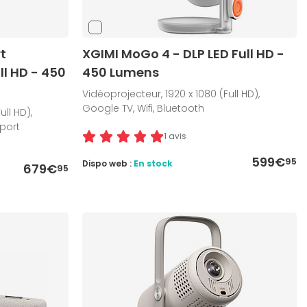
t
XGIMI MoGo 4 - DLP LED Full HD -
ll HD - 450
450 Lumens
Vidéoprojecteur, 1920 x 1080 (Full HD),
Google TV, Wifi, Bluetooth
ull HD),
pport
1 avis
599€
95
Dispo web :
En stock
679€
95