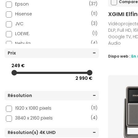
Compare
(37)
Epson
XGIMI Elfin
(11)
Hisense
(3)
JVC
Vidéoprojecte
DLP, Full HD, 
(1)
LOEWE.
Google TV, H
(4)
Audio
Nebula
(36)
Prix
Optoma
Dispo web :
En 
(1)
Panasonic
249 €
(1)
Philips
2 990 €
(4)
Samsung
(3)
TCL
Résolution
(14)
ViewSonic
(11)
1920 x 1080 pixels
(15)
XGIMI
(4)
3840 x 2160 pixels
Résolution(s) 4K UHD