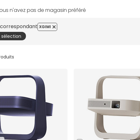
ous n'avez pas de magasin préféré
s correspondant
XGIMI
a sélection
produits