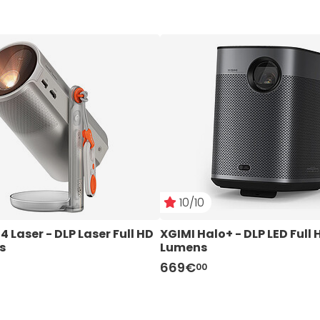
10/10
 Laser - DLP Laser Full HD 
XGIMI Halo+ - DLP LED Full 
s
Lumens
669€
00