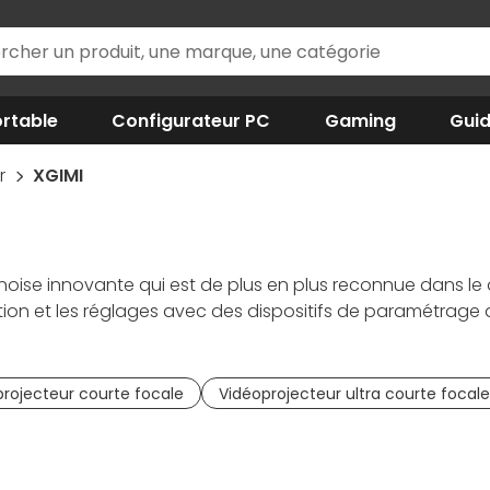
rtable
Configurateur PC
Gaming
Gui
ur
XGIMI
inoise innovante qui est de plus en plus reconnue dans 
ation et les réglages avec des dispositifs de paramétrage
e image. XGIMI travaille avec de nombreux partenaires de
e spécialisée.
rojecteur courte focale
Vidéoprojecteur ultra courte focale