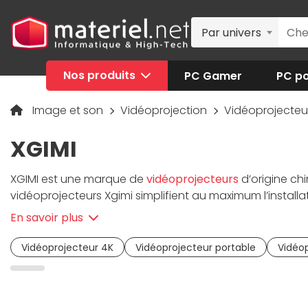
Par univers
Nos produits
PC Gamer
PC po
Image et son
Vidéoprojection
Vidéoprojecte
XGIMI
XGIMI est une marque de
vidéoprojecteurs
d’origine ch
vidéoprojecteurs Xgimi simplifient au maximum l’install
système son intégré pour profiter partout d’une grand
En savoir plus
Ces projecteurs ont reçu de nombreux prix dans la press
Vidéoprojecteur 4K
Vidéoprojecteur portable
Vidéop