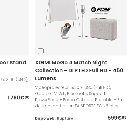
loor Stand
XGIMI MoGo 4 Match Night
Collection - DLP LED Full HD - 450
Lumens
 x 2160 (UHD),
Vidéoprojecteur, 1920 x 1080 (Full HD),
Google TV, Wifi, Bluetooth, Support
1 790€
00
PowerBase + Ecran Outdoor Portable + Etui
de transport + Jeu EA SPORTS FC 26 offert
599€
95
Dispo web :
Rupture