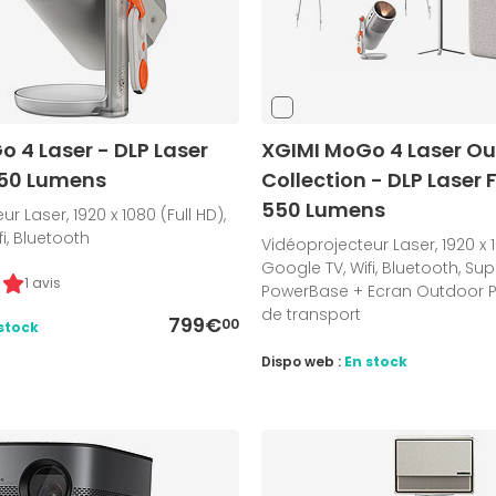
 4 Laser - DLP Laser
XGIMI MoGo 4 Laser O
550 Lumens
Collection - DLP Laser F
550 Lumens
r Laser, 1920 x 1080 (Full HD),
i, Bluetooth
Vidéoprojecteur Laser, 1920 x 1
Google TV, Wifi, Bluetooth, Su
1 avis
PowerBase + Ecran Outdoor Po
de transport
799€
00
stock
Dispo web :
En stock