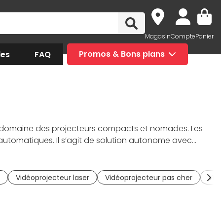
Magasin
Compte
Panier
des
FAQ
Promos & Bons plans
le domaine des projecteurs compacts et nomades. Les
 automatiques. Il s’agit de solution autonome avec
 renom (Harman Kardon, Google, Texas Instrument …).
Vidéoprojecteur laser
Vidéoprojecteur pas cher
Vid