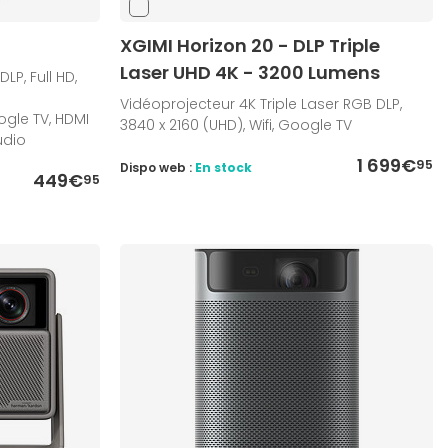
XGIMI Horizon 20 - DLP Triple
Laser UHD 4K - 3200 Lumens
LP, Full HD,
Vidéoprojecteur 4K Triple Laser RGB DLP,
ogle TV, HDMI
3840 x 2160 (UHD), Wifi, Google TV
udio
1 699€
95
Dispo web :
En stock
449€
95