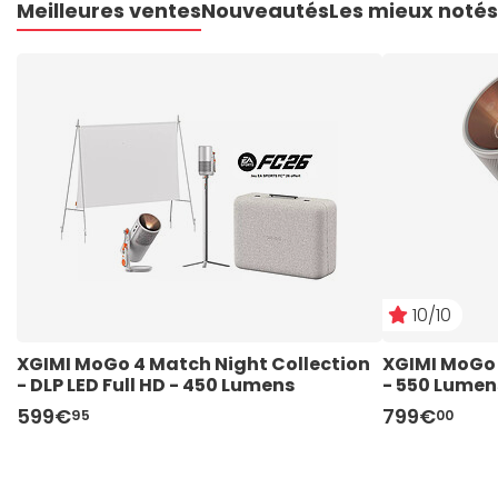
Meilleures ventes
Nouveautés
Les mieux notés
10/10
XGIMI MoGo 4 Match Night Collection 
XGIMI MoGo 4
- DLP LED Full HD - 450 Lumens
- 550 Lumen
599€
799€
95
00