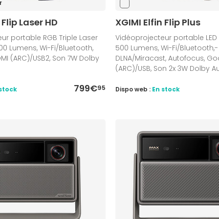
r
 Flip Laser HD
XGIMI Elfin Flip Plus
ur portable RGB Triple Laser
Vidéoprojecteur portable LED D
1600 Lumens, Wi-Fi/Bluetooth,
500 Lumens, Wi-Fi/Bluetooth,-
DMI (ARC)/USB2, Son 7W Dolby
DLNA/Miracast, Autofocus, Go
(ARC)/USB, Son 2x 3W Dolby A
799€
95
stock
Dispo web :
En stock