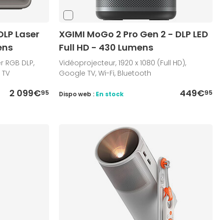
DLP Laser
XGIMI MoGo 2 Pro Gen 2 - DLP LED
ens
Full HD - 430 Lumens
r RGB DLP,
Vidéoprojecteur, 1920 x 1080 (Full HD),
 TV
Google TV, Wi-Fi, Bluetooth
2 099€
449€
95
95
Dispo web :
En stock