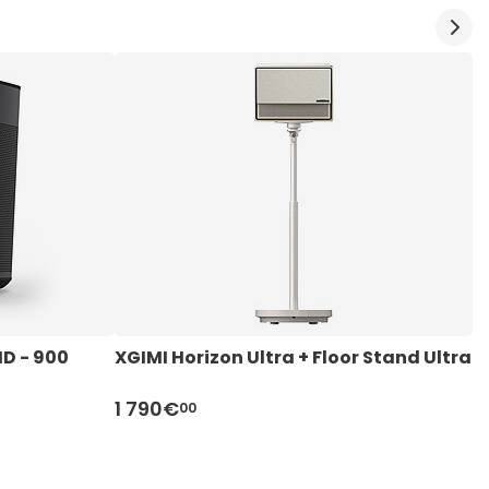
HD - 900 
XGIMI Horizon Ultra + Floor Stand Ultra
X
L
1 790€
5
00