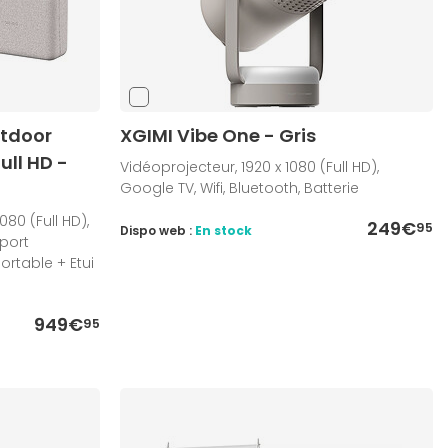
utdoor
XGIMI Vibe One - Gris
ull HD -
Vidéoprojecteur, 1920 x 1080 (Full HD),
Google TV, Wifi, Bluetooth, Batterie
080 (Full HD),
249€
95
Dispo web :
En stock
pport
rtable + Etui
949€
95