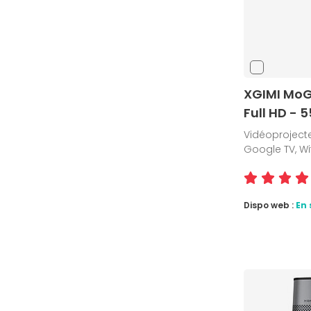
XGIMI MoGo
Full HD - 
Vidéoprojecteu
Google TV, Wif
Dispo web :
En 