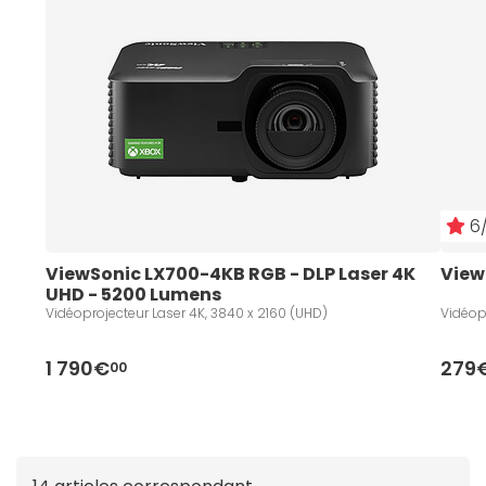
6/
ViewSonic LX700-4KB RGB - DLP Laser 4K 
View
UHD - 5200 Lumens
Vidéoprojecteur Laser 4K, 3840 x 2160 (UHD)
Vidéop
1 790€
279
00