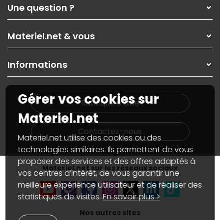
Qui sommes-nous ?
Une question ?
Nos services
Les magasins Materiel.net
Rubrique d'aide / FAQ
Nos solutions pour les pros
Materiel.net & vous
Paiement, livraison
Contactez-nous
Garanties
,
Pack Zen
On répare votre PC portable
SAV, demander un retour
Informations
On rachète votre carte graphique
Informations
PC sur mesure : Votre RDV personnalisé
Guides d'achats et tutoriels
Plan du site
Notre démarche écologique
Gérer vos cookies sur
Nos marques
Materiel.net recrute
Rubrique d'aide
Conditions générales de vente
Notre programme d'affiliation
Materiel.net
Marketplace
Partenariat & Sponsoring
Informations légales
Contactez-nous
Materiel.net utilise des cookies ou des
Données personnelles
et
cookies
Gérer vos cookies
technologies similaires. Ils permettent de vous
Accessibilité : non conforme
proposer des services et des offres adaptés à
Materiel.net sur les réseaux sociaux
vos centres d’intérêt, de vous garantir une
meilleure expérience utilisateur et de réaliser des
statistiques de visites.
En savoir plus >
Nos autres sites