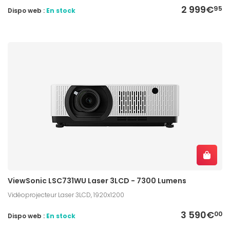
2 999€
95
Dispo web :
En stock
ViewSonic LSC731WU Laser 3LCD - 7300 Lumens
Vidéoprojecteur Laser 3LCD, 1920x1200
3 590€
00
Dispo web :
En stock