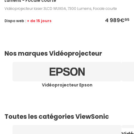
Lumens - Focale courte
Vidéoprojecteur laser 3LCD WUXGA, 7300 Lumens, Focale courte
4 989€
95
Dispo web :
+ de 15 jours
Nos marques Vidéoprojecteur
Vidéoprojecteur Epson
Toutes les catégories ViewSonic
Vidé