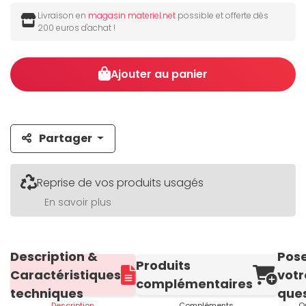
Livraison en
magasin materiel.net
possible et offerte dès
200 euros d'achat !
Ajouter au panier
Partager
Reprise de vos produits usagés
En savoir plus
Description &
Pos
Produits
Caractéristiques
votr
complémentaires
techniques
ques
Description
Compléments
Q