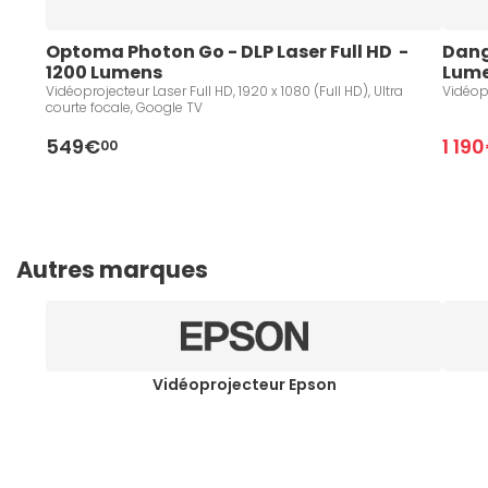
Optoma Photon Go - DLP Laser Full HD  - 
Dang
1200 Lumens 
Lume
Vidéoprojecteur Laser Full HD, 1920 x 1080 (Full HD), Ultra
Vidéopr
courte focale, Google TV
549€
1 19
00
Autres marques
Vidéoprojecteur Epson