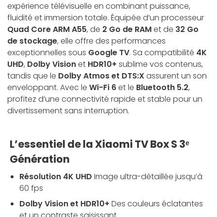
expérience télévisuelle en combinant puissance,
fluidité et immersion totale. Équipée d’un processeur
Quad Core ARM A55
, de
2 Go de RAM
et de
32 Go
de stockage
, elle offre des performances
exceptionnelles sous
Google TV
. Sa compatibilité
4K
UHD
,
Dolby Vision
et
HDR10+
sublime vos contenus,
tandis que le
Dolby Atmos et DTS:X
assurent un son
enveloppant. Avec le
Wi-Fi 6
et le
Bluetooth 5.2
,
profitez d’une connectivité rapide et stable pour un
divertissement sans interruption.
L’essentiel de la Xiaomi TV Box S 3ᵉ
Génération
Résolution 4K UHD
Image ultra-détaillée jusqu’à
60 fps
Dolby Vision et HDR10+
Des couleurs éclatantes
et un contraste saisissant