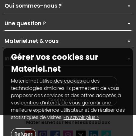
Qui sommes-nous ?
Qui sommes-nous ?
Une question ?
Nos services
Les magasins Materiel.net
Rubrique d'aide / FAQ
Nos solutions pour les pros
Materiel.net & vous
Paiement, livraison
Contactez-nous
Garanties
,
Pack Zen
On répare votre PC portable
Gérer vos cookies sur
SAV, demander un retour
Informations
On rachète votre carte graphique
Informations
Materiel.net
PC sur mesure : Votre RDV personnalisé
Guides d'achats et tutoriels
Plan du site
Notre démarche écologique
Nos marques
Materiel.net recrute
Materiel.net utilise des cookies ou des
Rubrique d'aide
Conditions générales de vente
Notre programme d'affiliation
technologies similaires. Ils permettent de vous
Marketplace
Partenariat & Sponsoring
proposer des services et des offres adaptés à
Informations légales
Contactez-nous
vos centres d’intérêt, de vous garantir une
Données personnelles
et
cookies
meilleure expérience utilisateur et de réaliser des
Gérer vos cookies
Accessibilité : non conforme
statistiques de visites.
En savoir plus >
Materiel.net sur les réseaux sociaux
Refuser