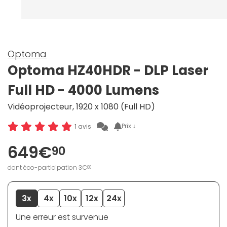
Optoma
Optoma HZ40HDR - DLP Laser
Full HD - 4000 Lumens
Vidéoprojecteur, 1920 x 1080 (Full HD)
Prix ↓
1 avis
649€
90
dont éco-participation 3€
00
3x
4x
10x
12x
24x
Une erreur est survenue