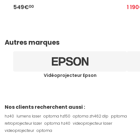
549€
1 19
00
Autres marques
Vidéoprojecteur Epson
Nos clients recherchent aussi :
hz40
lumens laser
optoma hz150
optoma zh462 dlp
pptoma
retroprojecteur lazer
optoma hz40
videoprojecteur laser
videoprojecteur
optoma