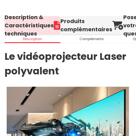
Description &
Pos
Produits
Caractéristiques
votr
complémentaires
techniques
ques
Description
Compléments
Q
Le vidéoprojecteur Laser
polyvalent