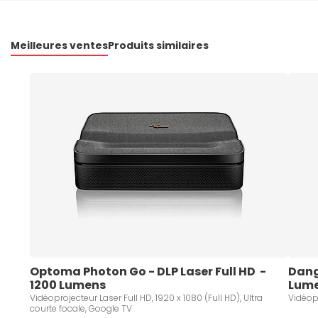
Meilleures ventes
Produits similaires
Optoma Photon Go - DLP Laser Full HD  - 
Dang
1200 Lumens 
Lume
Vidéoprojecteur Laser Full HD, 1920 x 1080 (Full HD), Ultra
Vidéopr
courte focale, Google TV