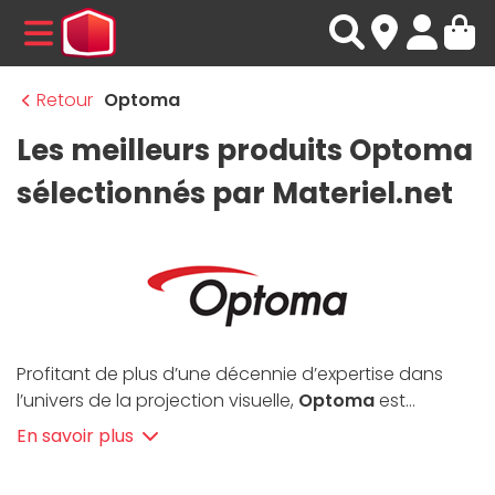
MENU
Retour
Optoma
Les meilleurs produits Optoma
sélectionnés par Materiel.net
Profitant de plus d’une décennie d’expertise dans
l’univers de la projection visuelle,
Optoma
est
aujourd’hui le leader mondial du secteur ; un succès
En savoir plus
loin d’être usurpé tant la marque excelle dans la
conception de
vidéoprojecteurs haut de gamme
.