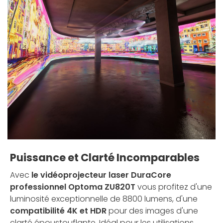
Puissance et Clarté Incomparables
Avec
le vidéoprojecteur laser DuraCore
professionnel Optoma ZU820T
vous profitez d'une
luminosité exceptionnelle de 8800 lumens, d'une
compatibilité 4K et HDR
pour des images d'une
clarté époustouflante. Idéal pour les utilisations