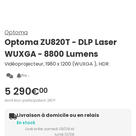
Optoma
Optoma ZU820T - DLP Laser
WUXGA - 8800 Lumens
Vidéoprojecteur, 1980 x 1200 (WUXGA ), HDR
Prix ↓
5 290€
00
dont éco-participation 2€
09
Livraison à domicile ou en relais
En stock
Livré entre samedi 08/08 et
lundi 10/08