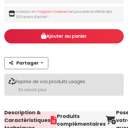
Livraison en
magasin materiel.net
possible et offerte dès
200 euros d'achat !
Ajouter au panier
Partager
Reprise de vos produits usagés
En savoir plus
Description &
Pos
Produits
Caractéristiques
votr
complémentaires
techniques
ques