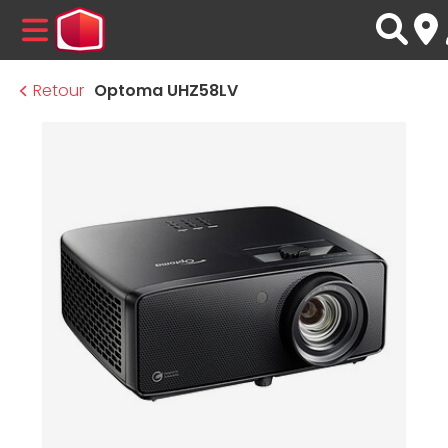
MENU
Retour
Optoma UHZ58LV