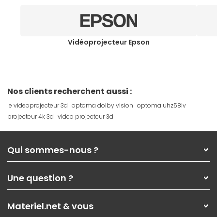
Vidéoprojecteur Epson
Nos clients recherchent aussi :
le videoprojecteur 3d
optoma dolby vision
optoma uhz58lv
projecteur 4k 3d
video projecteur 3d
Qui sommes-nous ?
Qui sommes-nous ?
Une question ?
Nos services
Les magasins Materiel.net
Rubrique d'aide / FAQ
Nos solutions pour les pros
Materiel.net & vous
Paiement, livraison
Contactez-nous