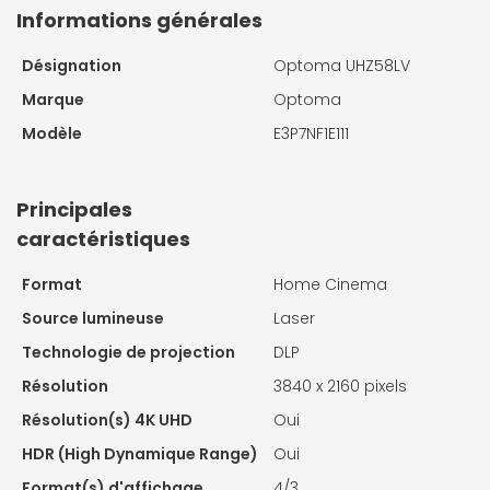
Informations générales
Désignation
Optoma UHZ58LV
Marque
Optoma
Modèle
E3P7NF1E111
Principales
caractéristiques
Format
Home Cinema
Source lumineuse
Laser
Technologie de projection
DLP
Résolution
3840 x 2160 pixels
Résolution(s) 4K UHD
Oui
HDR (High Dynamique Range)
Oui
Format(s) d'affichage
4/3