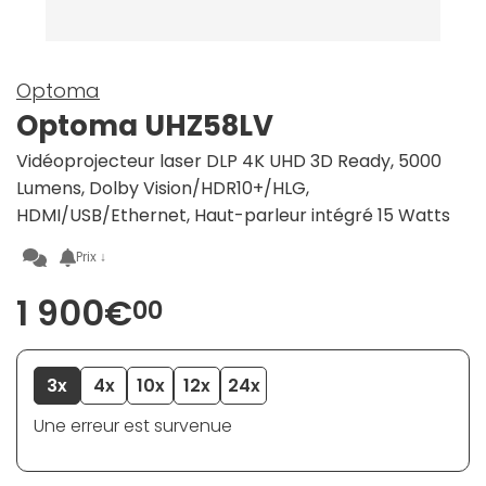
Optoma
Optoma UHZ58LV
Vidéoprojecteur laser DLP 4K UHD 3D Ready, 5000
Lumens, Dolby Vision/HDR10+/HLG,
HDMI/USB/Ethernet, Haut-parleur intégré 15 Watts
Prix ↓
1 900€
00
3x
4x
10x
12x
24x
Une erreur est survenue