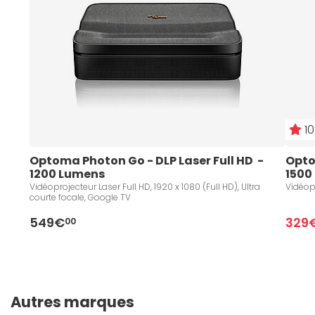
10
Optoma Photon Go - DLP Laser Full HD  - 
Optom
1200 Lumens 
1500
Vidéoprojecteur Laser Full HD, 1920 x 1080 (Full HD), Ultra
Vidéopr
courte focale, Google TV
549€
329
00
Autres marques