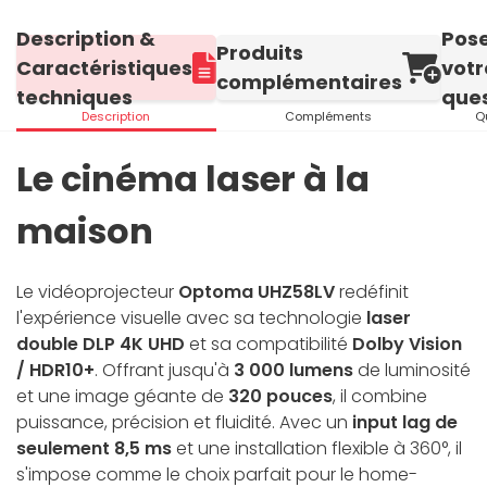
Description &
Pos
Produits
Caractéristiques
votr
complémentaires
techniques
ques
Description
Compléments
Q
Le cinéma laser à la
maison
Le vidéoprojecteur
Optoma UHZ58LV
redéfinit
l'expérience visuelle avec sa technologie
laser
double DLP 4K UHD
et sa compatibilité
Dolby Vision
/ HDR10+
. Offrant jusqu'à
3 000 lumens
de luminosité
et une image géante de
320 pouces
, il combine
puissance, précision et fluidité. Avec un
input lag de
seulement 8,5 ms
et une installation flexible à 360°, il
s'impose comme le choix parfait pour le home-