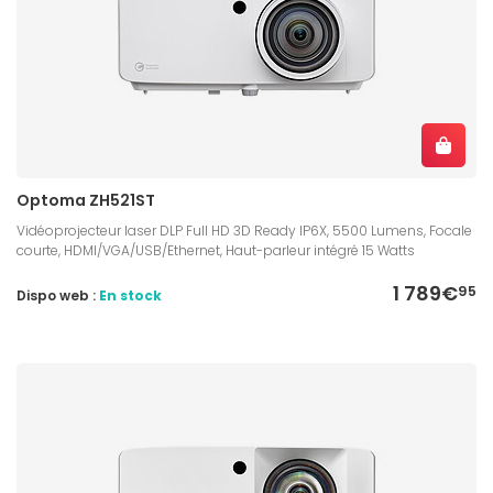
Optoma ZH521ST
Vidéoprojecteur laser DLP Full HD 3D Ready IP6X, 5500 Lumens, Focale
courte, HDMI/VGA/USB/Ethernet, Haut-parleur intégré 15 Watts
1 789€
95
Dispo web :
En stock