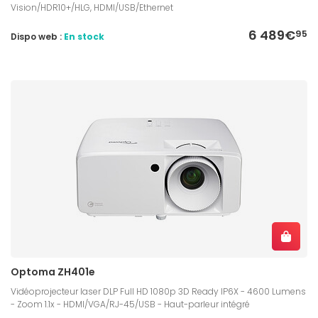
Vision/HDR10+/HLG, HDMI/USB/Ethernet
6 489€
95
Dispo web :
En stock
Optoma ZH401e
Vidéoprojecteur laser DLP Full HD 1080p 3D Ready IP6X - 4600 Lumens
- Zoom 1.1x - HDMI/VGA/RJ-45/USB - Haut-parleur intégré