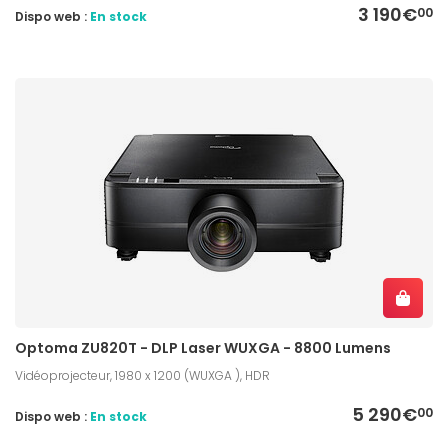
3 190€
00
Dispo web :
En stock
Optoma ZU820T - DLP Laser WUXGA - 8800 Lumens
Vidéoprojecteur, 1980 x 1200 (WUXGA ), HDR
5 290€
00
Dispo web :
En stock