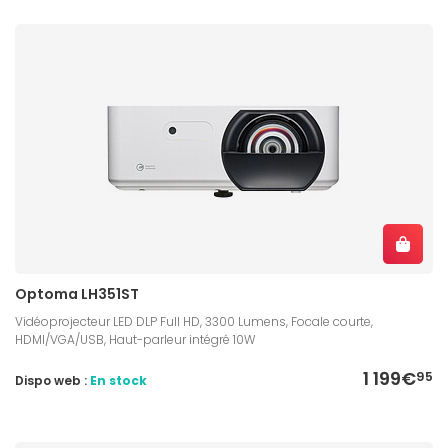
Optoma LH351ST
Vidéoprojecteur LED DLP Full HD, 3300 Lumens, Focale courte,
HDMI/VGA/USB, Haut-parleur intégré 10W
1 199€
95
Dispo web :
En stock