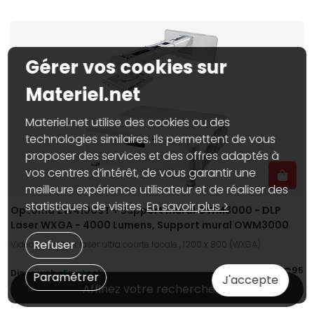
Gérer vos cookies sur
Materiel.net
Materiel.net utilise des cookies ou des
technologies similaires. Ils permettent de vous
proposer des services et des offres adaptés à
vos centres d’intérêt, de vous garantir une
meilleure expérience utilisateur et de réaliser des
statistiques de visites.
En savoir plus >
Optoma ZW410UST + Support mural OWM3000 - DLP
Laser WXGA - 4000 Lumens, Support mural OWM3000
Refuser
Vidéoprojecteur laser ultra courte focale , 1200 x 800 (WXGA)
1 449€
95
Dispo web :
En stock
Paramétrer
J'accepte
Affinez votre recherche