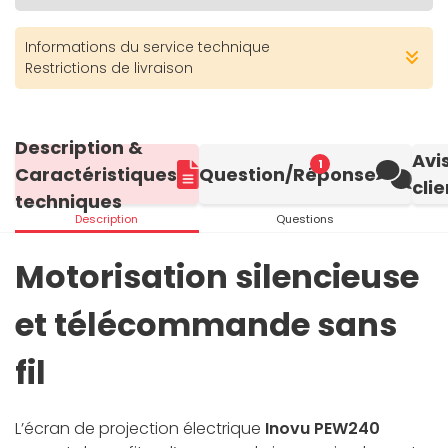
Informations du service technique
Restrictions de livraison
Description &
Avi
1
Caractéristiques
Question/Réponse
clie
techniques
Description
Questions
Motorisation silencieuse
et télécommande sans
fil
L’écran de projection électrique
Inovu PEW240