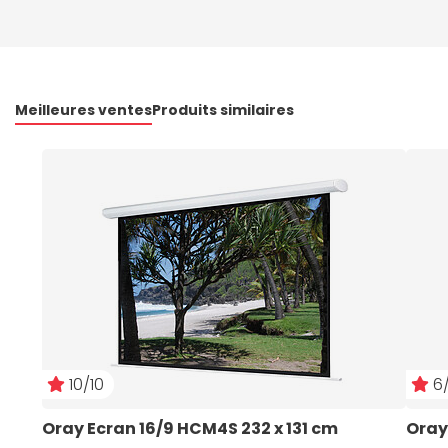
Meilleures ventes
Produits similaires
10/10
6/
Oray Ecran 16/9 HCM4S 232 x 131 cm
Oray