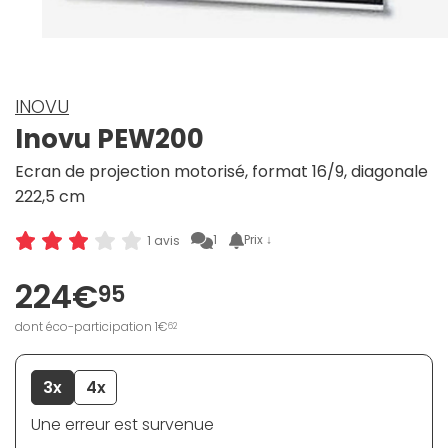
INOVU
Inovu PEW200
Ecran de projection motorisé, format 16/9, diagonale
222,5 cm
1
Prix ↓
1 avis
224€
95
dont éco-participation 1€
62
3x
4x
Une erreur est survenue