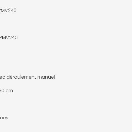
 PMV240
 PMV240
vec déroulement manuel
180 cm
uces