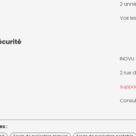
2 anné
Voir l
écurité
INOVU
2 rue 
suppo
Consul
s :