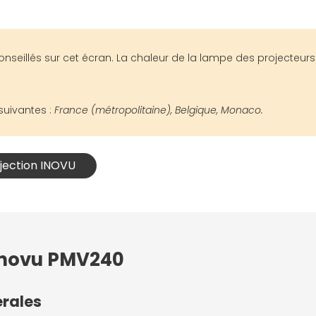
nseillés sur cet écran. La chaleur de la lampe des projecteurs à
suivantes :
France (métropolitaine), Belgique, Monaco.
ojection INOVU
 Inovu PMV240
érales