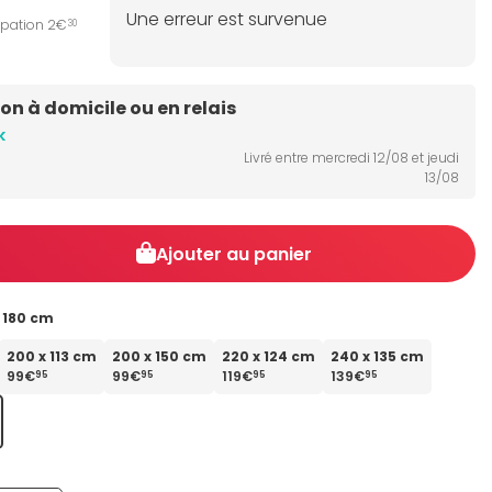
Une erreur est survenue
ipation 2€
30
son à domicile ou en relais
k
Livré entre mercredi 12/08 et jeudi
13/08
Ajouter au panier
 180 cm
200 x 113 cm
200 x 150 cm
220 x 124 cm
240 x 135 cm
99€
99€
119€
139€
95
95
95
95