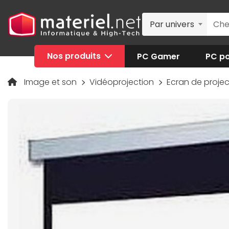
Par univers
Nos produits
PC Gamer
PC po
Image et son
Vidéoprojection
Ecran de proje