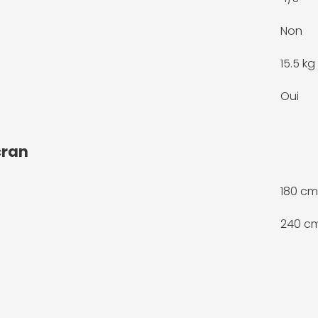
Non
15.5 kg
Oui
cran
180 cm
240 c