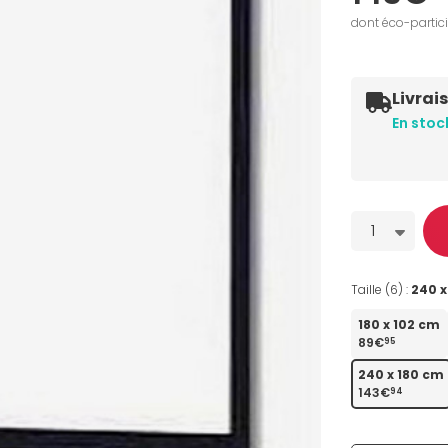
dont éco-partic
Livrai
En stoc
Quantité
1
Taille (6) :
240 x
180 x 102 cm
89€
95
240 x 180 cm
143€
94