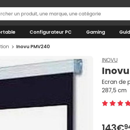
rtable
Configurateur PC
Gaming
Gui
ction
Inovu PMV240
INOVU
Inov
Ecran de 
287,5 cm
143€
9