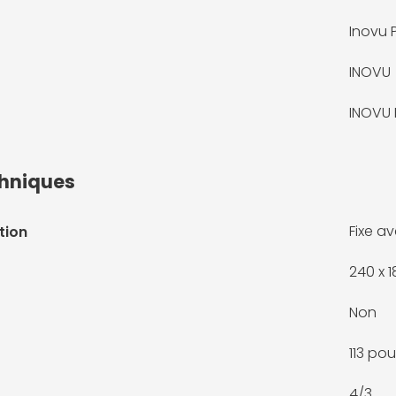
Inovu
INOVU
INOVU
chniques
Fixe a
tion
240 x 
Non
113 po
4/3