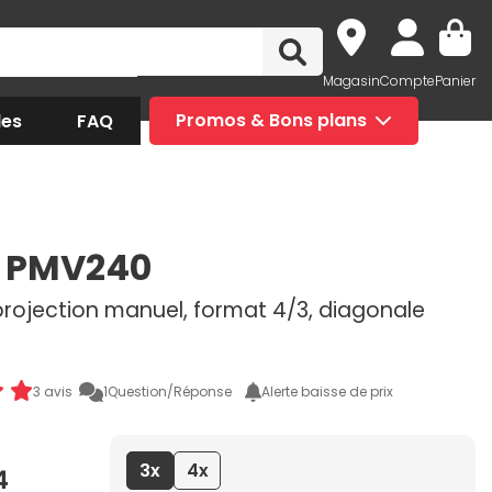
Magasin
Compte
Panier
des
FAQ
Promos & Bons plans
u PMV240
projection manuel, format 4/3, diagonale
3 avis
1
Question/Réponse
Alerte baisse de prix
3x
4x
4