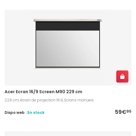
Acer Ecran 16/9 Screen M90 229 cm
229 cm, écran de projection 16:9, Ecrans manuels
59€
95
Dispo web :
En stock