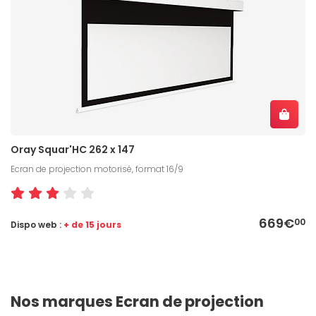
Oray Squar'HC 262 x 147
Ecran de projection motorisé, format 16/9
669€
00
Dispo web :
+ de 15 jours
Nos marques Ecran de projection