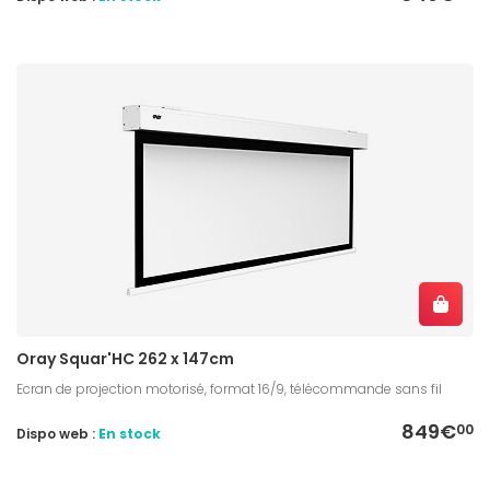
Oray Squar'HC 262 x 147cm
Ecran de projection motorisé, format 16/9, télécommande sans fil
849€
00
Dispo web :
En stock