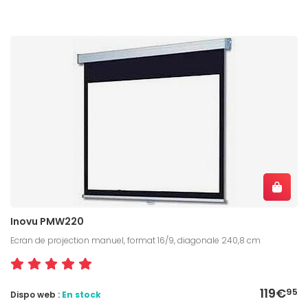
Inovu PMW220
Ecran de projection manuel, format 16/9, diagonale 240,8 cm
119€
95
Dispo web :
En stock