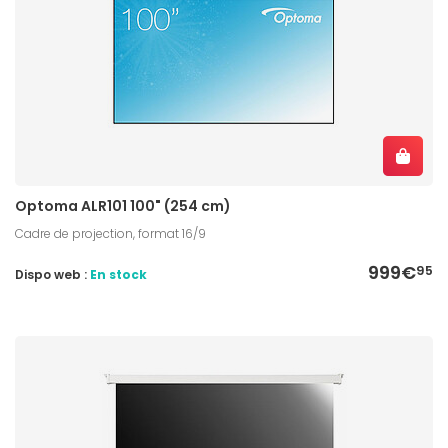
Optoma ALR101 100" (254 cm)
Cadre de projection, format 16/9
999€
95
Dispo web :
En stock