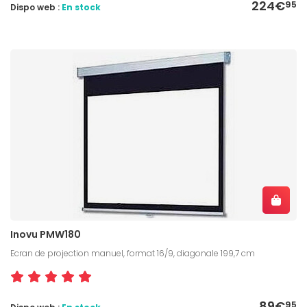
224€
95
Dispo web :
En stock
Inovu PMW180
Ecran de projection manuel, format 16/9, diagonale 199,7 cm
89€
95