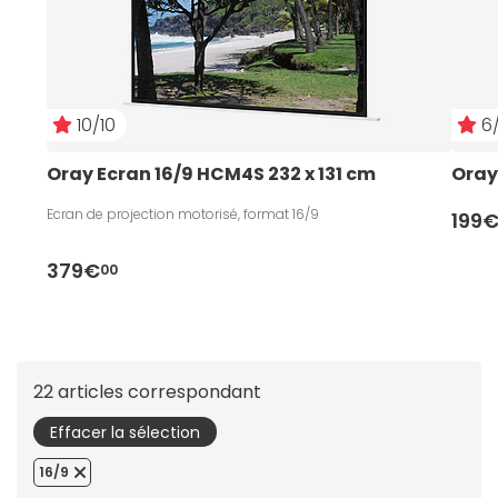
10/10
6/
Oray Ecran 16/9 HCM4S 232 x 131 cm
Oray
Ecran de projection motorisé, format 16/9
199
379€
00
22 articles correspondant
Effacer la sélection
16/9