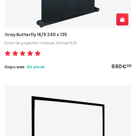
Oray Butterfly 16/9 240 x 135
Ecran de projection manuel, format 16/9
690€
00
Dispo web :
En stock