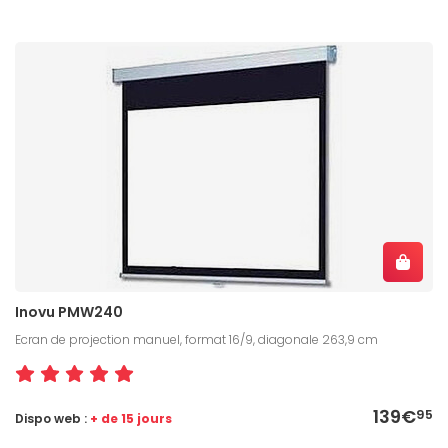
Inovu PMW240
Ecran de projection manuel, format 16/9, diagonale 263,9 cm
139€
95
Dispo web :
+ de 15 jours