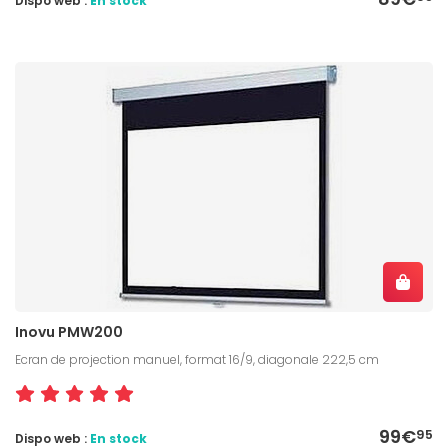
Dispo web :
En stock
Inovu PMW200
Ecran de projection manuel, format 16/9, diagonale 222,5 cm
99€
95
Dispo web :
En stock