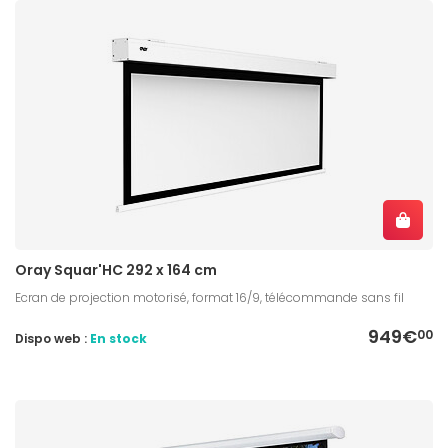
Oray Squar'HC 292 x 164 cm
Ecran de projection motorisé, format 16/9, télécommande sans fil
949€
00
Dispo web :
En stock