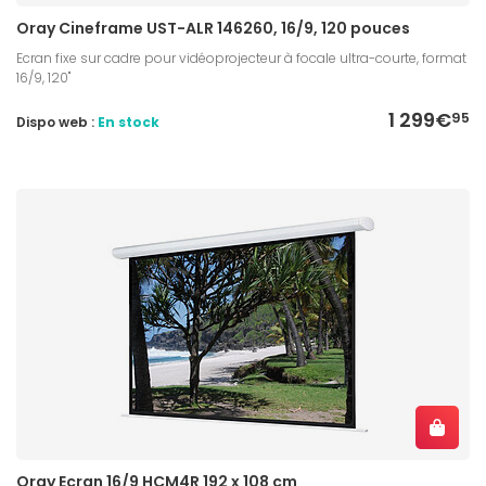
Oray Cineframe UST-ALR 146260, 16/9, 120 pouces
Ecran fixe sur cadre pour vidéoprojecteur à focale ultra-courte, format
16/9, 120"
1 299€
95
Dispo web :
En stock
Oray Ecran 16/9 HCM4R 192 x 108 cm