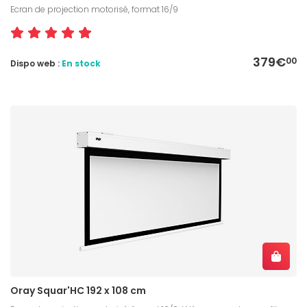
Ecran de projection motorisé, format 16/9
379€
00
Dispo web :
En stock
Oray Squar'HC 192 x 108 cm