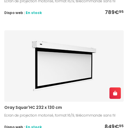
Ecran de projection motorisé, format 16/9, télécommande sans fil
789€
95
Dispo web :
En stock
Oray Squar'HC 232 x 130 cm
Ecran de projection motorisé, format 16/9, télécommande sans fil
849€
95
Dispo web :
En stock