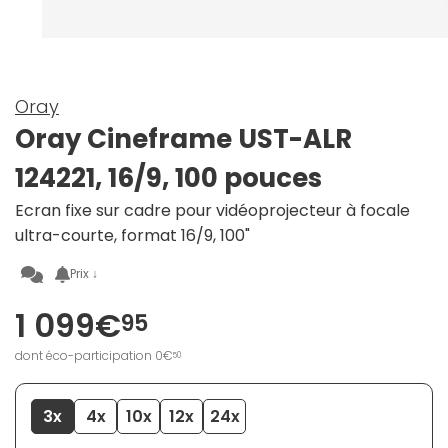
Oray
Oray Cineframe UST-ALR
124221, 16/9, 100 pouces
Ecran fixe sur cadre pour vidéoprojecteur à focale
ultra-courte, format 16/9, 100"
Prix ↓
1 099€
95
dont éco-participation 0€
50
3x
4x
10x
12x
24x