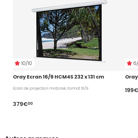
10/10
6/
Oray Ecran 16/9 HCM4S 232 x 131 cm
Oray
Ecran de projection motorisé, format 16/9
199
379€
00