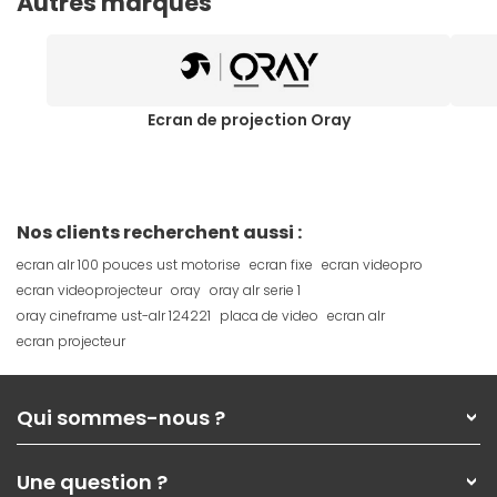
Autres marques
Ecran de projection Oray
Nos clients recherchent aussi :
ecran alr 100 pouces ust motorise
ecran fixe
ecran videopro
ecran videoprojecteur
oray
oray alr serie 1
oray cineframe ust-alr 124221
placa de video
ecran alr
ecran projecteur
Qui sommes-nous ?
Qui sommes-nous ?
Une question ?
Nos services