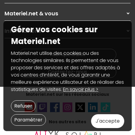
Les magasins Materiel.net
Rubrique d'aide / FAQ
Nos solutions pour les pros
Materiel.net & vous
Paiement, livraison
Contactez-nous
Garanties
,
Pack Zen
On répare votre PC portable
Gérer vos cookies sur
SAV, demander un retour
Informations
On rachète votre carte graphique
Informations
Materiel.net
PC sur mesure : Votre RDV personnalisé
Guides d'achats et tutoriels
Plan du site
Notre démarche écologique
Nos marques
Materiel.net recrute
Materiel.net utilise des cookies ou des
Rubrique d'aide
Conditions générales de vente
Notre programme d'affiliation
technologies similaires. Ils permettent de vous
Marketplace
Partenariat & Sponsoring
proposer des services et des offres adaptés à
Informations légales
Contactez-nous
vos centres d’intérêt, de vous garantir une
Données personnelles
et
cookies
meilleure expérience utilisateur et de réaliser des
Gérer vos cookies
Accessibilité : non conforme
statistiques de visites.
En savoir plus >
Materiel.net sur les réseaux sociaux
Refuser
Paramétrer
J'accepte
Nos autres sites