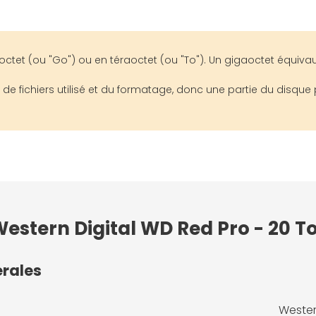
tet (ou "Go") ou en téraoctet (ou "To"). Un gigaoctet équivaut 
e fichiers utilisé et du formatage, donc une partie du disque 
estern Digital WD Red Pro - 20 To
érales
Wester