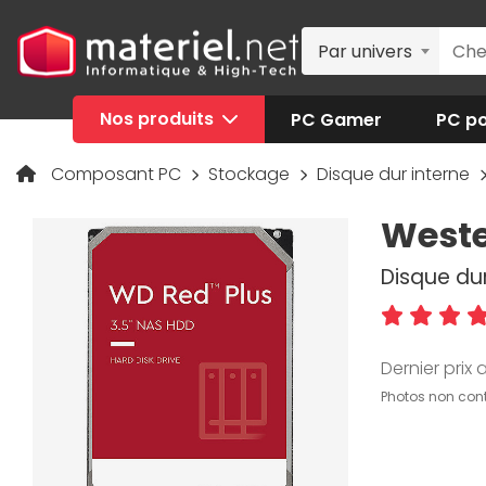
Par univers
Nos produits
PC Gamer
PC po
Composant PC
Stockage
Disque dur interne
Weste
Disque dur
Dernier prix a
Photos non cont