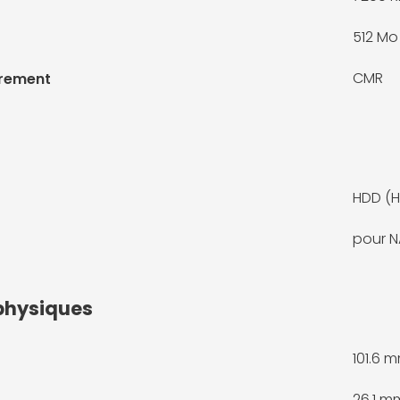
512 Mo
CMR
trement
HDD (H
pour N
physiques
101.6 
26.1 m