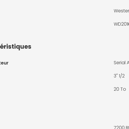
Wester
WD201
éristiques
Serial
teur
3" 1/2
20 To
7200 