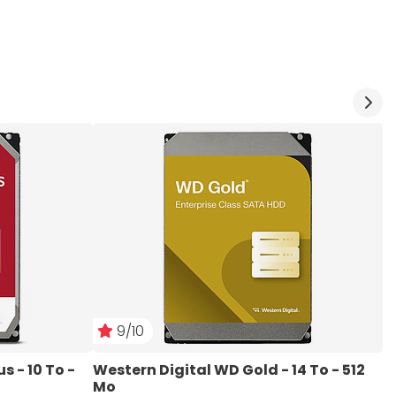
9/10
 - 10 To - 
Western Digital WD Gold - 14 To - 512 
W
Mo
5