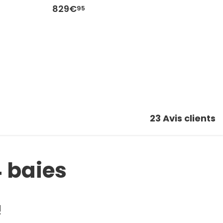
829€
5
95
23
Avis clients
4 baies
!