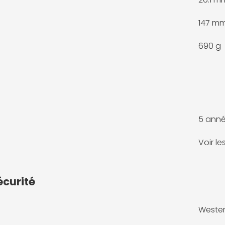
147 m
690 g
5 anné
Voir l
écurité
Wester