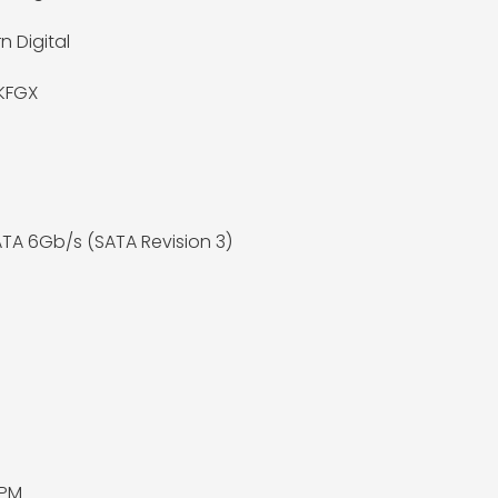
n Digital
KFGX
 ATA 6Gb/s (SATA Revision 3)
RPM