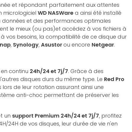
nnée et répondant parfaitement aux attentes
n micrologiciel
WD NASWare
a ainsi été installé
 vos données et des performances optimales
ent le mieux (ou pas)et accédez à vos fichiers à
à vos besoins, la compatibilité de ce disque dur
nap
,
Synology
,
Asustor
ou encore
Netgear
.
e en continu
24h/24 et 7j/7
. Grâce à des
'autres disques durs du même type. Le
Red Pro
 lors de leur rotation assurant ainsi une
stème anti-choc permettant de préserver les
t un
support Premium 24h/24 et 7j/7
, profitez
24H/24H de vos disques, leur durée de vie n'en