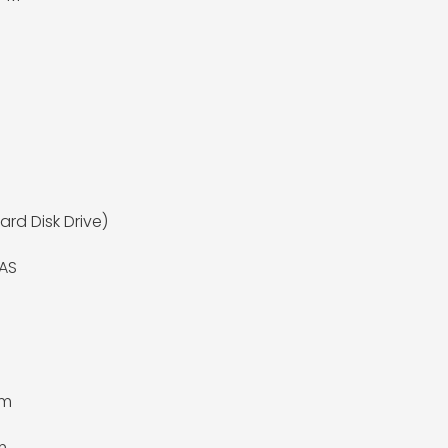
ard Disk Drive)
AS
mm
m