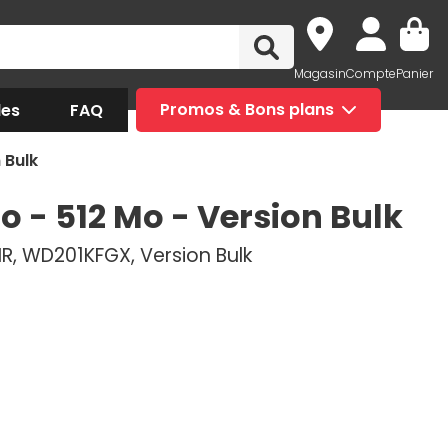
Magasin
Compte
Panier
des
FAQ
Promos & Bons plans
 Bulk
o - 512 Mo - Version Bulk
MR, WD201KFGX, Version Bulk