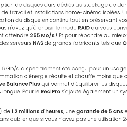
ption de disques durs dédiés au stockage de do
ns de travail et installations home-cinéma isolées. U
lisation du disque en continu tout en préservant
ous n'avez qu'à choisir le mode
RAID
qui vous convi
nt atteindre
255 Mo/s
! Et pour répondre au mieux 
 des serveurs
NAS
de grands fabricants tels que
Q
 III 6 Gb/s, a spécialement été conçu pour un usag
mation d'énergie réduite et chauffe moins que d
ve Balance Plus
qui permet d'équilibrer les disques
s longue. Pour le
Red Pro
s'ajoute également un sy
s) de
1.2 millions d'heures
, une
garantie de 5 ans
e
Sans oublier que si vous n'avez pas une utilisation 