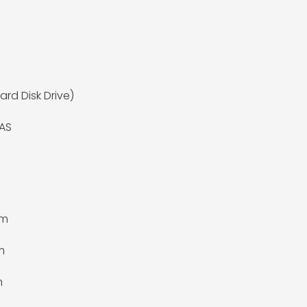
ard Disk Drive)
AS
mm
m
m