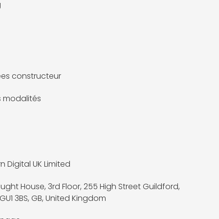
g
es constructeur
es modalités
n Digital UK Limited
ght House, 3rd Floor, 255 High Street Guildford,
 GU1 3BS, GB, United Kingdom