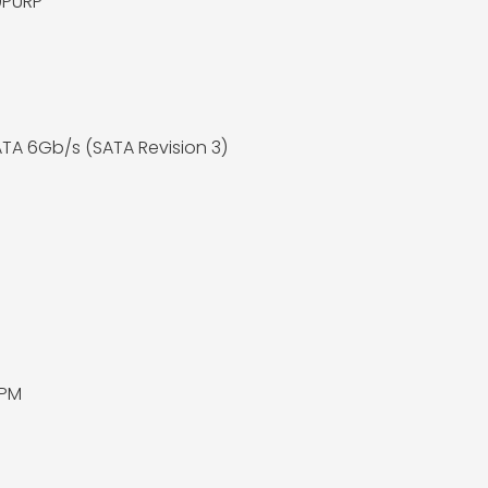
PURP
 ATA 6Gb/s (SATA Revision 3)
RPM