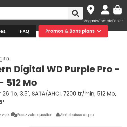
Magasin
Compte
Panier
des
FAQ
Promos & Bons plans
gital
rn Digital WD Purple Pro -
 - 512 Mo
 26 To, 3.5", SATA/AHCI, 7200 tr/min, 512 Mo,
RP
Posez votre question
Alerte baisse de prix
e avis