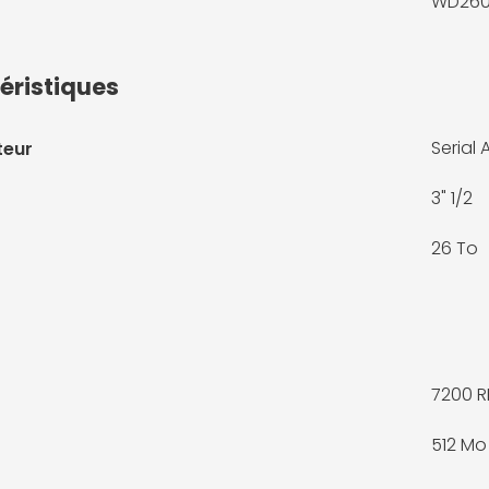
WD260
éristiques
Serial
teur
3" 1/2
26 To
7200 
512 Mo