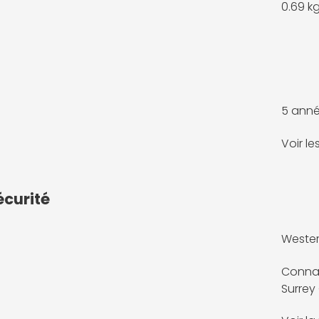
0.69 k
5 anné
Voir l
écurité
Wester
Connau
Surrey