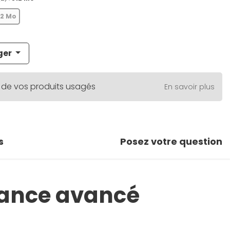
12 Mo
ger
 de vos produits usagés
En savoir plus
s
Posez votre question
llance avancé