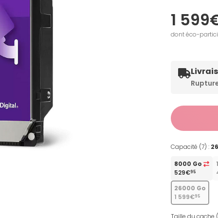
1 599
dont éco-partic
Livrai
Ruptur
Capacité (7) :
2
8000 Go
529€
95
26000 Go
1 599€
95
Taille du cache (