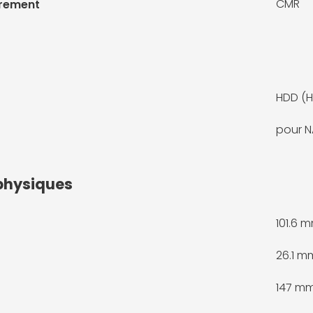
CMR
trement
HDD (H
pour N
physiques
101.6 
26.1 m
147 m