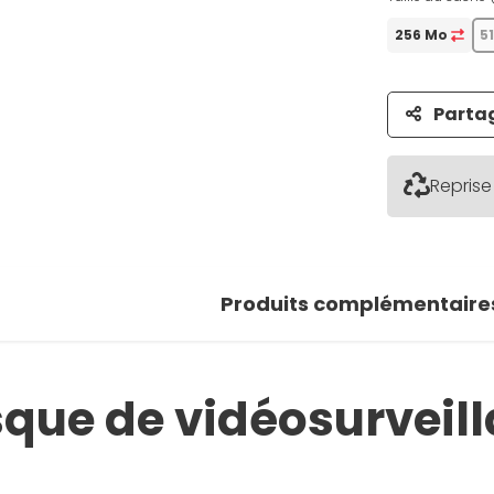
256 Mo
5
Parta
Reprise
Produits complémentaire
isque de vidéosurvei