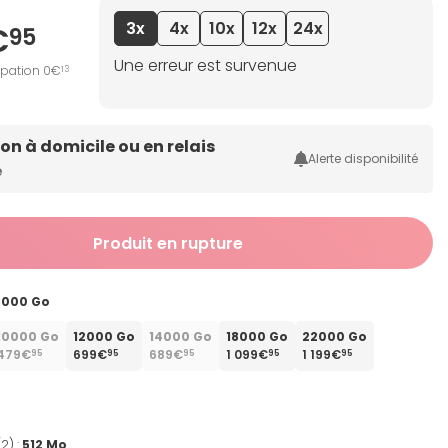
3x
4x
10x
12x
24x
€
95
Une erreur est survenue
ipation 0€
13
son à domicile ou en relais
Alerte disponibilité
e
Produit en rupture
6000 Go
10000 Go
12000 Go
14000 Go
18000 Go
22000 Go
479€
699€
689€
1 099€
1 199€
95
95
95
95
95
2) :
512 Mo