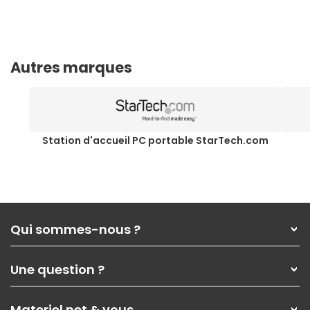
Autres marques
Station d'accueil PC portable StarTech.com
Qui sommes-nous ?
Qui sommes-nous ?
Une question ?
Nos services
Les magasins Materiel.net
Rubrique d'aide / FAQ
Nos solutions pour les pros
Materiel.net & vous