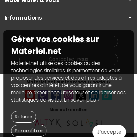
Paiement, livraison
Contactez-nous
Garanties
,
Pack Zen
On répare votre PC portable
SAV, demander un retour
Informations
On rachète votre carte graphique
Informations
PC sur mesure : Votre RDV personnalisé
Guides d'achats et tutoriels
Plan du site
Notre démarche écologique
Gérer vos cookies sur
Nos marques
Materiel.net recrute
Rubrique d'aide
Conditions générales de vente
Notre programme d'affiliation
Materiel.net
Marketplace
Partenariat & Sponsoring
Informations légales
Contactez-nous
Materiel.net utilise des cookies ou des
Données personnelles
et
cookies
Gérer vos cookies
technologies similaires. Ils permettent de vous
Accessibilité : non conforme
proposer des services et des offres adaptés à
Materiel.net sur les réseaux sociaux
vos centres d’intérêt, de vous garantir une
meilleure expérience utilisateur et de réaliser des
statistiques de visites.
En savoir plus >
Nos autres sites
Refuser
Paramétrer
J'accepte