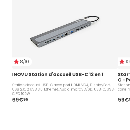
8/10
10
INOVU Station d'accueil USB-C 12 en 1
Star
C - 
Station d'accueil USB-C avec port HDMI, VGA, DisplayPort,
Station d'accueil USB-C v
USB 2.0, 2 USB 3.0, Ethernet, Audio, microSD/SD, USB-C, USB-
carte 
C PD 100W
69€
59€
95