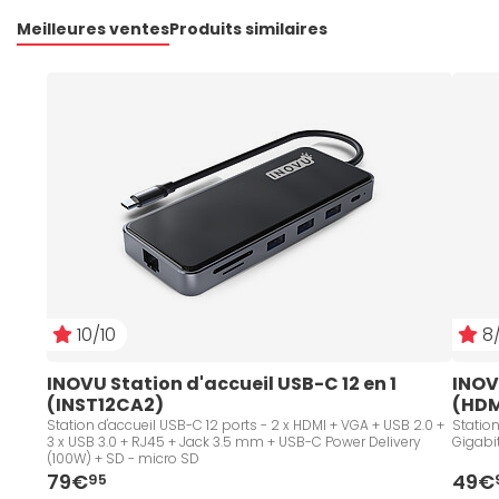
Meilleures ventes
Produits similaires
10/10
8/
INOVU Station d'accueil USB-C 12 en 1 
INOV
(INST12CA2)
(HDM
Station d'accueil USB-C 12 ports - 2 x HDMI + VGA + USB 2.0 +
Station
3 x USB 3.0 + RJ45 + Jack 3.5 mm + USB-C Power Delivery
Gigabi
(100W) + SD - micro SD
79€
49€
95