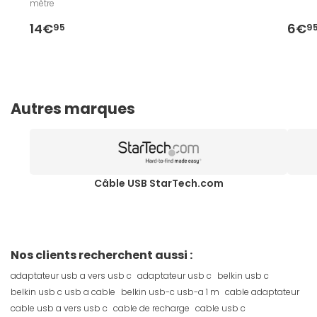
mètre
14€
6€
95
9
Autres marques
Câble USB StarTech.com
Nos clients recherchent aussi :
adaptateur usb a vers usb c
adaptateur usb c
belkin usb c
belkin usb c usb a cable
belkin usb-c usb-a 1 m
cable adaptateur
cable usb a vers usb c
cable de recharge
cable usb c