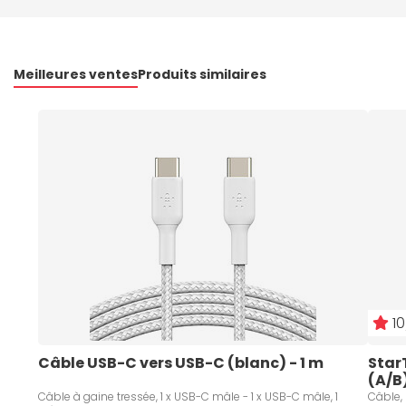
Meilleures ventes
Produits similaires
10
Câble USB-C vers USB-C (blanc) - 1 m
Star
(A/B
Câble à gaine tressée, 1 x USB-C mâle - 1 x USB-C mâle, 1
Câble, 