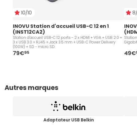
10/10
8/
INOVU Station d'accueil USB-C 12 en 1 
INOV
(INST12CA2)
(HDM
Station d'accueil USB-C 12 ports - 2 x HDMI + VGA + USB 2.0 +
Station
3 x USB 3.0 + RJ45 + Jack 3.5 mm + USB-C Power Delivery
Gigabi
(100W) + SD - micro SD
79€
49€
95
Autres marques
Adaptateur USB Belkin