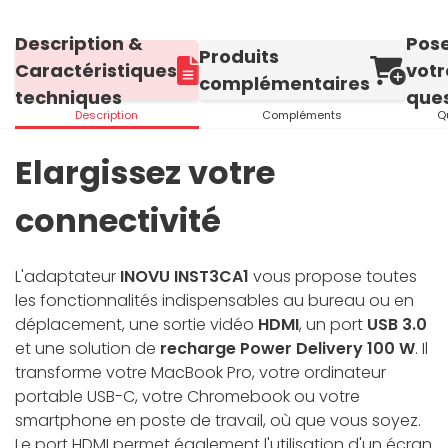
Description &
Pos
Produits
Caractéristiques
votr
complémentaires
techniques
ques
Description
Compléments
Q
Elargissez votre
connectivité
L'adaptateur
INOVU INST3CA1
vous propose toutes
les fonctionnalités indispensables au bureau ou en
déplacement, une sortie vidéo
HDMI
, un port
USB 3.0
et une solution de
recharge Power Delivery 100 W
. Il
transforme votre MacBook Pro, votre ordinateur
portable USB-C, votre Chromebook ou votre
smartphone en poste de travail, où que vous soyez.
Le port HDMI permet également l'utilisation d'un écran