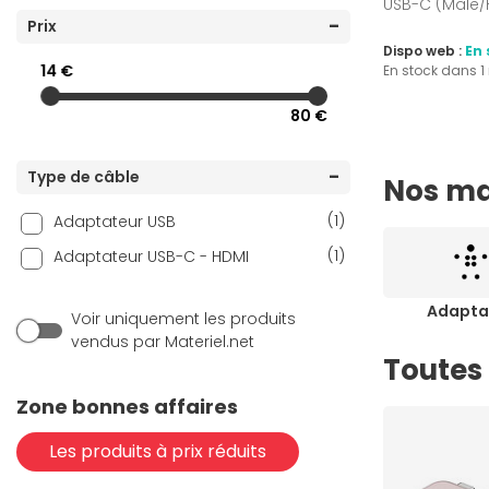
USB-C (Mâle/
(3)
Prix
D-Link
Dispo web :
En 
(9)
DeLock
14 €
En stock dans 
(1)
Eaton
80 €
(5)
Goobay
(6)
Générique
Type de câble
Nos ma
(13)
i-tec
(1)
Adaptateur USB
(1)
ICY BOX
(1)
Adaptateur USB-C - HDMI
(7)
INOVU
(4)
MicroConnect
Adaptat
Voir uniquement les produits
(4)
Mobility Lab
vendus par Materiel.net
Toutes 
(1)
MSI
Zone bonnes affaires
(7)
NEDIS
(1)
Razer
Les produits à prix réduits
(2)
Satechi