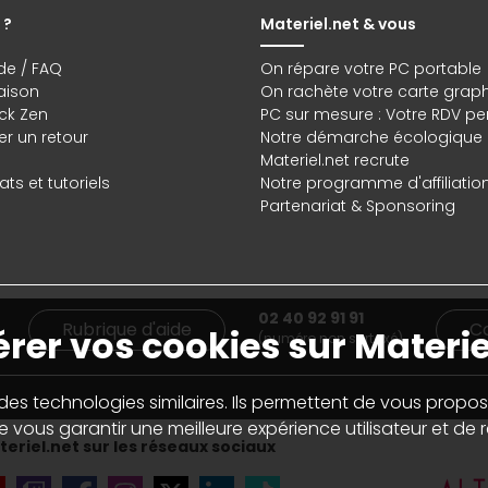
 ?
Materiel.net & vous
de / FAQ
On répare votre PC portable
raison
On rachète votre carte grap
ck Zen
PC sur mesure : Votre RDV pe
r un retour
Notre démarche écologique
Materiel.net recrute
ts et tutoriels
Notre programme d'affiliatio
Partenariat & Sponsoring
02 40 92 91 91
Rubrique d'aide
C
rer vos cookies sur Materie
(numéro non surtaxé)
 des technologies similaires. Ils permettent de vous propos
 vous garantir une meilleure expérience utilisateur et de ré
eriel.net sur les réseaux sociaux