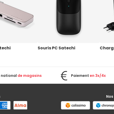
techi
Souris PC Satechi
Charg
 national
de magasins
Paiement
en 3x/4x
s
Nos