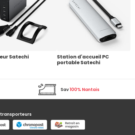
eur Satechi
Station d'accueil PC 
C
portable Satechi
Sav
100% Nantais
 transporteurs