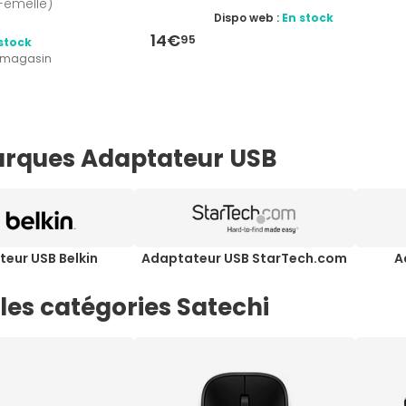
Femelle)
Dispo web :
En stock
14€
95
stock
1 magasin
rques Adaptateur USB
eur USB Belkin
Adaptateur USB StarTech.com
A
les catégories Satechi