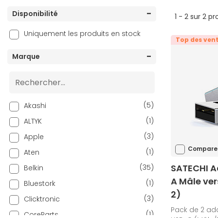
Disponibilité
1 - 2 sur 2 pr
Uniquement les produits en stock
Top des ven
Marque
(5)
Akashi
(1)
ALTYK
(3)
Apple
Compare
(1)
Aten
SATECHI A
(35)
Belkin
A Mâle ver
(1)
Bluestork
2)
(3)
Clicktronic
Pack de 2 ada
(1)
CoreParts