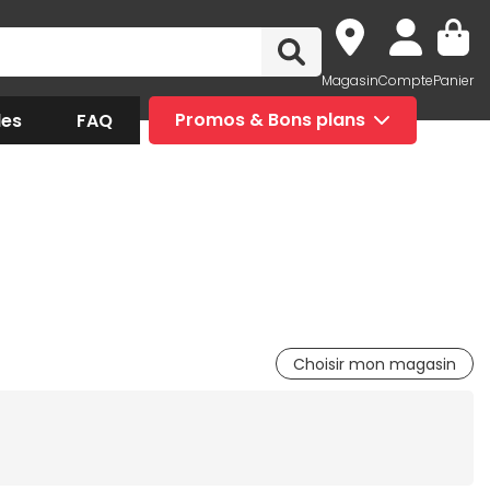
Magasin
Compte
Panier
des
FAQ
Promos & Bons plans
Choisir mon magasin