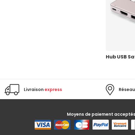
(27)
StarTech.com
(2)
Textorm
(1)
TRENDnet
Hub USB Sa
Livraison
express
Réseau
Moyens de paiement accepté