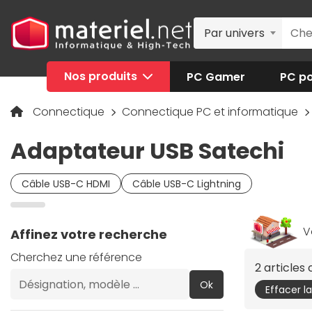
Par univers
Nos produits
PC Gamer
PC po
Connectique
Connectique PC et informatique
Adaptateur USB Satechi
Câble USB-C HDMI
Câble USB-C Lightning
V
Affinez votre recherche
Cherchez une référence
2 articles
Ok
Effacer l