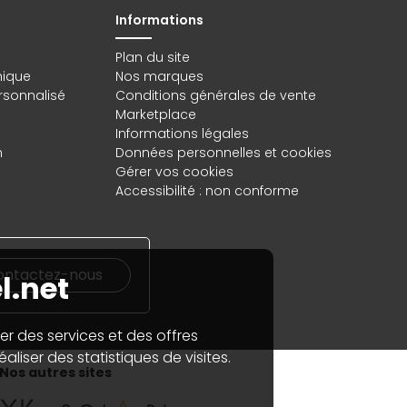
Informations
Plan du site
hique
Nos marques
rsonnalisé
Conditions générales de vente
Marketplace
Informations légales
n
Données personnelles
et
cookies
Gérer vos cookies
Accessibilité : non conforme
ontactez-nous
l.net
er des services et des offres
aliser des statistiques de visites.
Nos autres sites