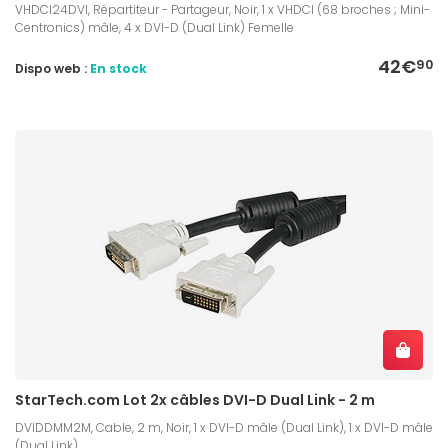
VHDCI24DVI, Répartiteur - Partageur, Noir, 1 x VHDCI (68 broches ; Mini-
Centronics) mâle, 4 x DVI-D (Dual Link) Femelle
42€
90
Dispo web :
En stock
StarTech.com Lot 2x câbles DVI-D Dual Link - 2 m
DVIDDMM2M, Cable, 2 m, Noir, 1 x DVI-D mâle (Dual Link), 1 x DVI-D mâle
(Dual Link)