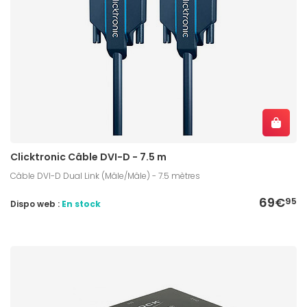
Clicktronic Câble DVI-D - 7.5 m
Câble DVI-D Dual Link (Mâle/Mâle) - 7.5 mètres
69€
95
Dispo web :
En stock