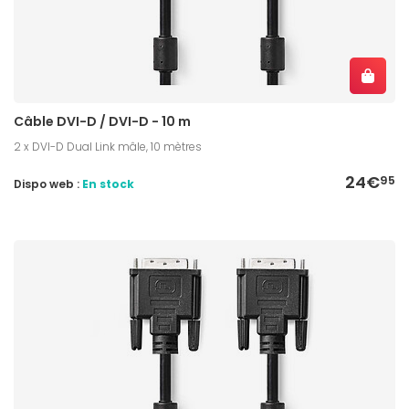
Câble DVI-D / DVI-D - 10 m
2 x DVI-D Dual Link mâle, 10 mètres
24€
95
Dispo web :
En stock