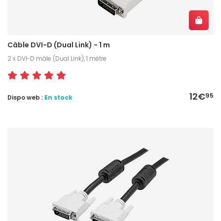
Câble DVI-D (Dual Link) - 1 m
2 x DVI-D mâle (Dual Link), 1 mètre
12€
95
Dispo web :
En stock