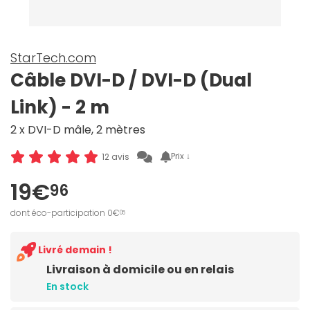
StarTech.com
Câble DVI-D / DVI-D (Dual
Link) - 2 m
2 x DVI-D mâle, 2 mètres
Prix ↓
12 avis
19€
96
dont éco-participation 0€
05
Livré demain !
Livraison à domicile ou en relais
En stock