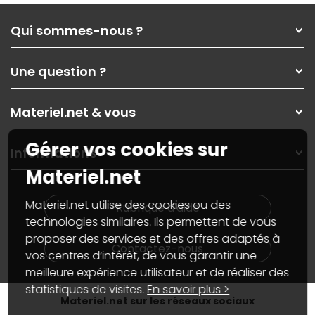
Qui sommes-nous ?
Qui sommes-nous ?
Une question ?
Nos services
Les magasins Materiel.net
Rubrique d'aide / FAQ
Nos solutions pour les pros
Materiel.net & vous
Paiement, livraison
Contactez-nous
Garanties
,
Pack Zen
On répare votre PC portable
Gérer vos cookies sur
SAV, demander un retour
Informations
On rachète votre carte graphique
Informations
Materiel.net
PC sur mesure : Votre RDV personnalisé
Guides d'achats et tutoriels
Plan du site
Notre démarche écologique
Nos marques
Materiel.net recrute
Materiel.net utilise des cookies ou des
Rubrique d'aide
Conditions générales de vente
Notre programme d'affiliation
technologies similaires. Ils permettent de vous
Marketplace
Partenariat & Sponsoring
proposer des services et des offres adaptés à
Informations légales
Contactez-nous
vos centres d’intérêt, de vous garantir une
Données personnelles
et
cookies
meilleure expérience utilisateur et de réaliser des
Gérer vos cookies
Accessibilité : non conforme
statistiques de visites.
En savoir plus >
Materiel.net sur les réseaux sociaux