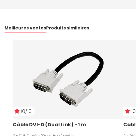
Meilleures ventes
Produits similaires
10/10
10
Câble DVI-D (Dual Link) - 1 m
Câbl
2 x DVI-D mâle (Dual Link), 1 mètre
2 x DVI