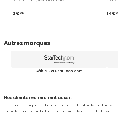
12€
14€
95
9
Autres marques
Câble DVI StarTech.com
Nos clients recherchent aussi :
adaptater dvi d egport
adaptateur hdmi dvi-d
cable dv-i
cable dvi
cable dvi d
cable dvi dual link
cordon dvi d
dvi d
dvi-d dual
dvi -d