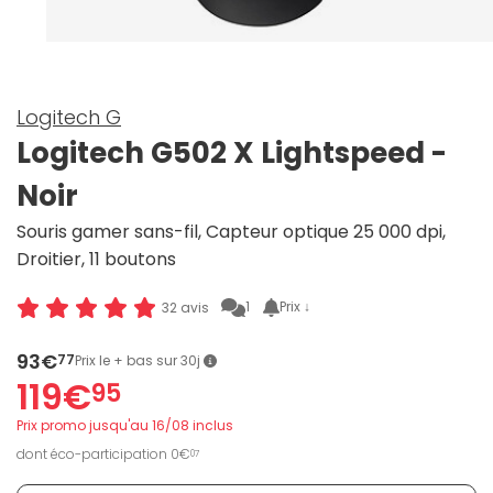
Logitech G
Logitech G502 X Lightspeed -
Noir
Souris gamer sans-fil, Capteur optique 25 000 dpi,
Droitier, 11 boutons
1
Prix ↓
32 avis
93€
77
Prix le + bas sur 30j
119€
95
Prix promo jusqu'au 16/08 inclus
dont éco-participation 0€
07