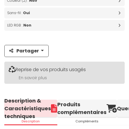
Couleur (2) :
Noir
Sans-fil :
Oui
LED RGB :
Non
Partager
Reprise de vos produits usagés
En savoir plus
Description &
Produits
Caractéristiques
Que
complémentaires
techniques
Description
Compléments