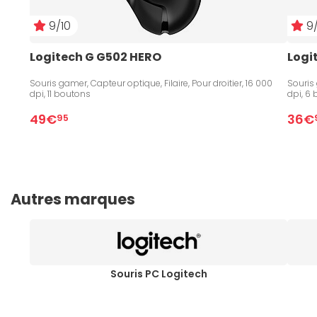
9/10
9/
Logitech G G502 HERO
Logi
Souris gamer, Capteur optique, Filaire, Pour droitier, 16 000
Souris 
dpi, 11 boutons
dpi, 6
49€
36€
95
Autres marques
Souris PC Logitech