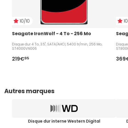
10/10
10
Seagate IronWolf - 4 To - 256 Mo
Seag
Disque dur 4 To, 3.5", SATA/AHCI, 5400 tr/min, 256 Mo,
Disque 
ST4000VN006
ST800
219€
369
95
Autres marques
Disque dur interne Western Digital