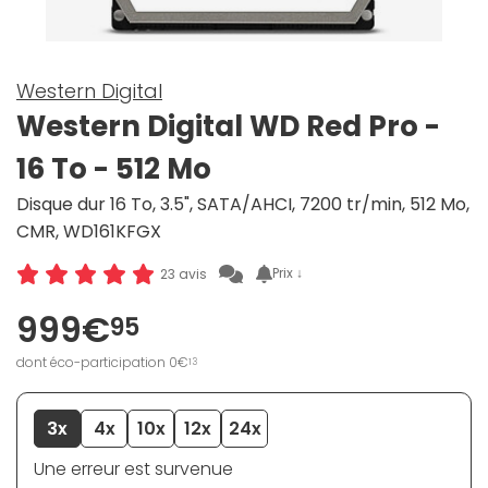
Western Digital
Western Digital WD Red Pro -
16 To - 512 Mo
Disque dur 16 To, 3.5", SATA/AHCI, 7200 tr/min, 512 Mo,
CMR, WD161KFGX
Prix ↓
23 avis
999€
95
dont éco-participation 0€
13
3x
4x
10x
12x
24x
Une erreur est survenue