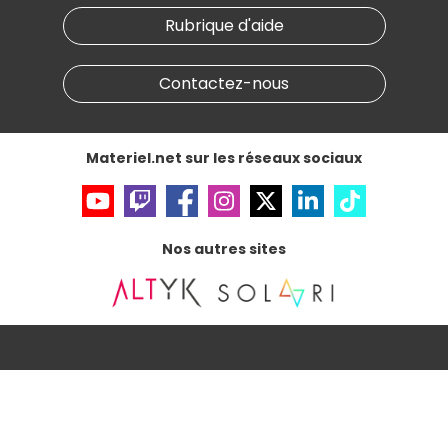
Nos marques
Materiel.net recrute
Rubrique d'aide
Conditions générales de vente
Notre programme d'affiliation
Marketplace
Partenariat & Sponsoring
Informations légales
Contactez-nous
Données personnelles
et
cookies
Gérer vos cookies
Accessibilité : non conforme
Materiel.net sur les réseaux sociaux
Nos autres sites