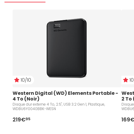
10/10
10
Western Digital (WD) Elements Portable - 
West
4 To (Noir)
2 To 
Disque dur externe 4 To, 2.5", USB 3.2 Gen 1, Plastique,
Disque 
WDBU6Y0040BBK-WESN
WDBU6
219€
169
95