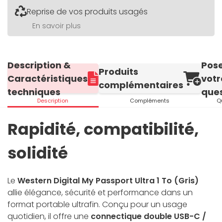
Reprise de vos produits usagés
En savoir plus
Description &
Pos
Produits
Caractéristiques
votr
complémentaires
techniques
ques
Description
Compléments
Q
Rapidité, compatibilité,
solidité
Le
Western Digital My Passport Ultra 1 To (Gris)
allie élégance, sécurité et performance dans un
format portable ultrafin. Conçu pour un usage
quotidien, il offre une
connectique double USB-C /