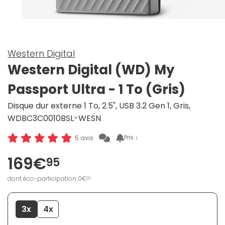
Western Digital
Western Digital (WD) My
Passport Ultra - 1 To (Gris)
Disque dur externe 1 To, 2.5", USB 3.2 Gen 1, Gris,
WDBC3C0010BSL-WESN
Prix ↓
5 avis
169€
95
dont éco-participation 0€
07
3x
4x