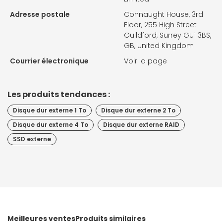
Adresse postale
Connaught House, 3rd
Floor, 255 High Street
Guildford, Surrey GU1 3BS,
GB, United Kingdom
Courrier électronique
Voir la page
Les produits tendances :
Disque dur externe 1 To
Disque dur externe 2 To
Disque dur externe 4 To
Disque dur externe RAID
SSD externe
Meilleures ventes
Produits similaires