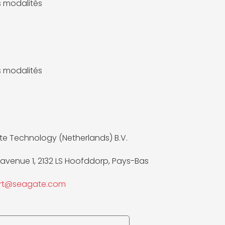
es modalités
es modalités
e Technology (Netherlands) B.V.
avenue 1, 2132 LS Hoofddorp, Pays-Bas
rt@seagate.com