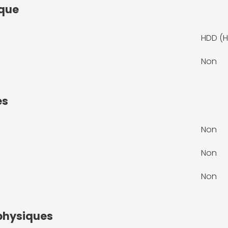
sque
HDD (H
Non
es
Non
Non
Non
physiques