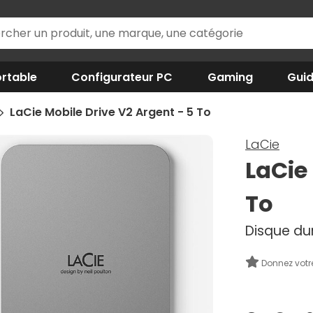
rtable
Configurateur PC
Gaming
Gui
LaCie Mobile Drive V2 Argent - 5 To
LaCie
LaCie
To
Disque du
Donnez votr