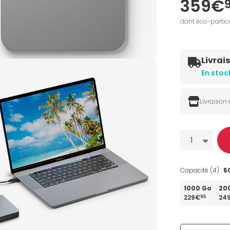
359€
dont éco-partic
Livrai
En stoc
Livraison
Quantité
1
Capacité (4) :
5
1000 Go
20
229€
24
95