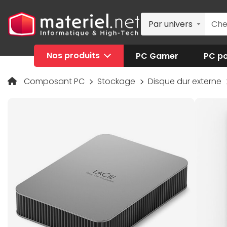
Par univers
Nos produits
PC Gamer
PC po
Composant PC
Stockage
Disque dur externe