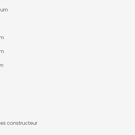
ium
mm
mm
mm
es constructeur