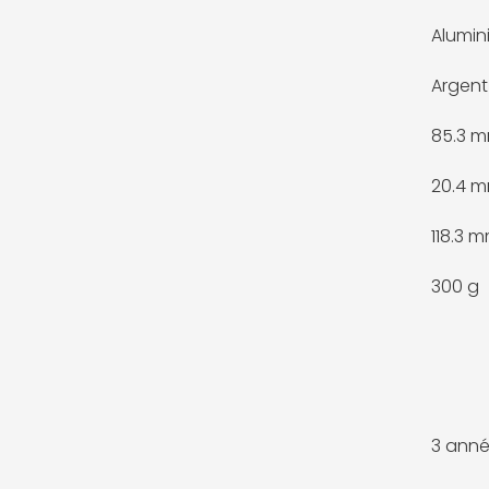
Alumin
Argent
85.3 
20.4 
118.3 
300 g
3 anné