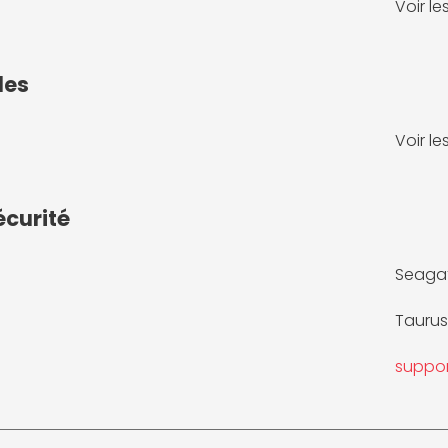
Voir l
les
Voir l
écurité
Seagat
Taurus
suppo