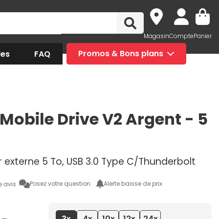
Magasin
Compte
Panier
des
FAQ
Promos & Bons plans
 Mobile Drive V2 Argent - 5
r externe 5 To, USB 3.0 Type C/Thunderbolt
Posez votre question
Alerte baisse de prix
e avis
3x
4x
10x
12x
24x