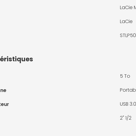
LaCie 
LaCie
STLP5
éristiques
5 To
Portab
rne
USB 3.
teur
2" 1/2