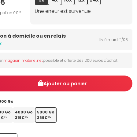
95
Une erreur est survenue
ipation 0€
07
son à domicile ou en relais
Livré mardi 11/08
k
 en
magasin materiel.net
possible et offerte dès 200 euros d'achat !
Ajouter au panier
000 Go
00 Go
4000 Go
5000 Go
9€
319€
359€
95
95
95