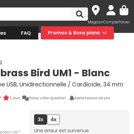
Magasin
Compte
Panier
des
FAQ
Promos & Bons plans
s
rass Bird UM1 - Blanc
e USB, Unidirectionnelle / Cardioïde, 34 mm
2 avis
Posez votre question
Alerte baisse de prix
3x
4x
Une erreur est survenue
ipation 0€
13