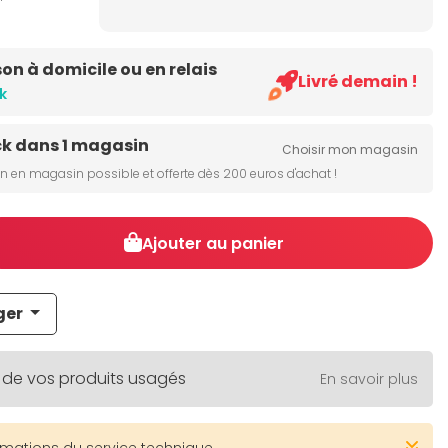
son à domicile ou en relais
Livré demain !
k
ck dans 1 magasin
Choisir mon magasin
on en magasin possible et offerte dès 200 euros d'achat !
Ajouter au panier
ger
 de vos produits usagés
En savoir plus
rmations du service technique