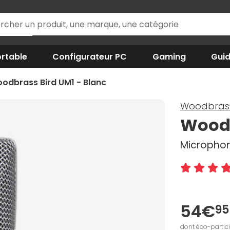
rtable
Configurateur PC
Gaming
Gui
odbrass Bird UM1 - Blanc
Woodbras
Woodb
Microphon
54€
95
dont éco-partic