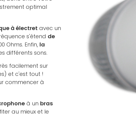
istrement optimal
que à électret
avec un
fréquence s'étend
de
00 Ohms. Enfin,
la
s différents sons.
très facilement sur
) et c'est tout !
 pour commencer à
crophone
à un
bras
iter au mieux et le