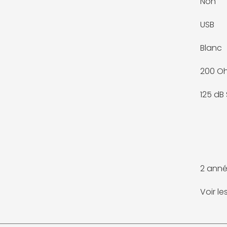
Non
USB
Blanc
200 O
125 dB 
2 anné
Voir l