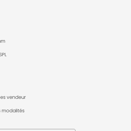
hm
SPL
es vendeur
es modalités