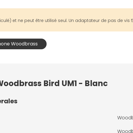
lé) et ne peut être utilisé seul. Un adaptateur de pas de vis 5/
phone Woodbrass
 Woodbrass Bird UM1 - Blanc
érales
Woodbr
Woodb