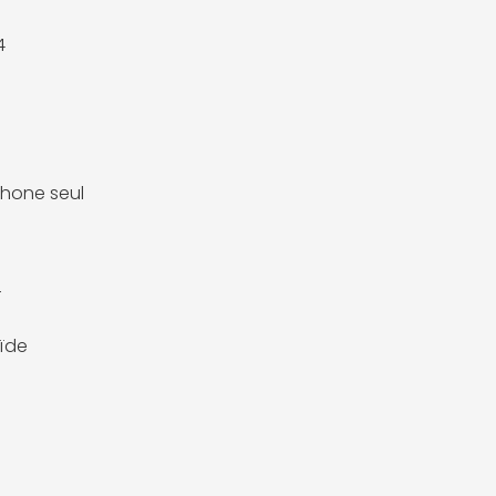
4
hone seul
r
ïde