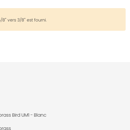
8" vers 3/8" est fourni.
ass Bird UM1 - Blanc
rass